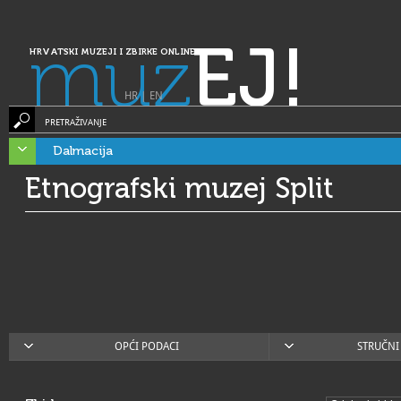
muz
EJ!
HRVATSKI MUZEJI I ZBIRKE ONLINE
HR
|
EN
PRETRAŽIVANJE
Dalmacija
Etnografski muzej Split
OPĆI PODACI
STRUČNI 