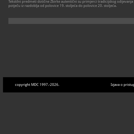
Tekstilni predmeti dotične Zbirke autentični su primjerci tradicijskog odijevanja k
potječu iz razdoblja od polovice 19. stoljeća do polovice 20. stoljeća.
copyright MDC 1997.-2026.
Izjava o pristu