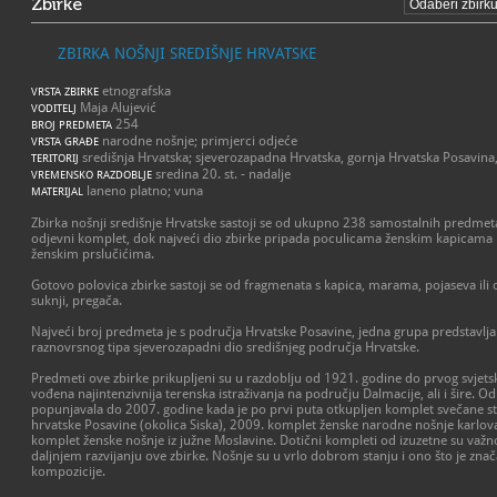
Zbirke
ZBIRKA NOŠNJI SREDIŠNJE HRVATSKE
etnografska
VRSTA ZBIRKE
Maja Alujević
VODITELJ
254
BROJ PREDMETA
narodne nošnje; primjerci odjeće
VRSTA GRAĐE
središnja Hrvatska; sjeverozapadna Hrvatska, gornja Hrvatska Posavina,
TERITORIJ
sredina 20. st. - nadalje
VREMENSKO RAZDOBLJE
laneno platno; vuna
MATERIJAL
Zbirka nošnji središnje Hrvatske sastoji se od ukupno 238 samostalnih predmeta
odjevni komplet, dok najveći dio zbirke pripada poculicama ženskim kapicam
ženskim prslučićima.
Gotovo polovica zbirke sastoji se od fragmenata s kapica, marama, pojaseva ili os
suknji, pregača.
Najveći broj predmeta je s područja Hrvatske Posavine, jedna grupa predstavlja
raznovrsnog tipa sjeverozapadni dio središnjeg područja Hrvatske.
Predmeti ove zbirke prikupljeni su u razdoblju od 1921. godine do prvog svjet
vođena najintenzivnija terenska istraživanja na području Dalmacije, ali i šire. O
popunjavala do 2007. godine kada je po prvi puta otkupljen komplet svečane s
hrvatske Posavine (okolica Siska), 2009. komplet ženske narodne nošnje karlov
komplet ženske nošnje iz južne Moslavine. Dotični kompleti od izuzetne su važno
daljnjem razvijanju ove zbirke. Nošnje su u vrlo dobrom stanju i ono što je znač
kompozicije.