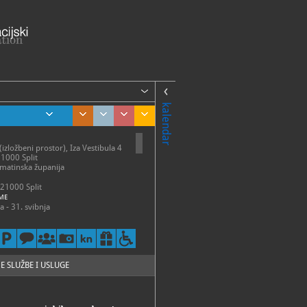
kalendar
izložbeni prostor), Iza Vestibula 4
 21000 Split
lmatinska županija
, 21000 Split
ME
a - 31. svibnja
- petak / 9.00 - 16.00
.00 - 14.00
31. kolovoza
E SLUŽBE I USLUGE
- petak / 9.00 - 19.00
.00 - 17.00