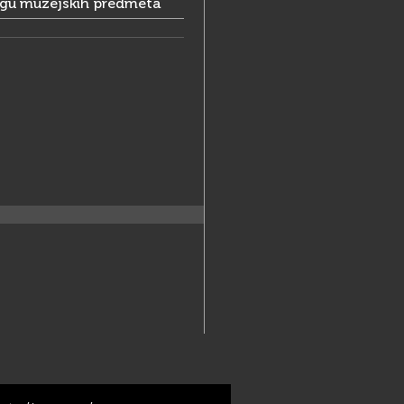
ogu muzejskih predmeta
na
- petak / 9.00 - 18.00
.00 - 17.00
topada
- petak / 9.00 - 17.00
.00 - 14.00
i blagdanom zatvoreno
ogovoru ili prema najavi otvara
rostor i izvan gore navedenoga
mena (subota poslijepodne,
žavni praznici).
jete izvan radnog vremena
 prethodno najaviti.
4-164, 344-161, 384-087
a)
44-164, 344-161
tnografski-muzej-split.hr
://etnografski-muzej-split.hr/