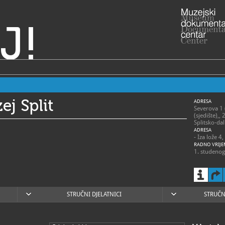
J!
ej Split
ADRESA
Severova 1 (
(sjedište),,
Splitsko-da
ADRESA
- Iza lože 4
RADNO VRIJE
1. studenog
ponedjeljak 
subota / 10
1. lipnja - 
STRUČNI DJELATNICI
STRUČN
ponedjeljak 
subota / 10