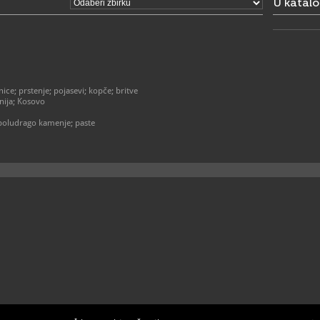
U katal
1. - 30. ruj
ponedjeljak 
subota / 10
1. - 31. lis
nice; prstenje; pojasevi; kopče; britve
ponedjeljak 
nija; Kosovo
subota / 10
 poludrago kamenje; paste
nedjeljom 
Muzejj po d
izložbeni p
radnog vre
nedjelja, dr
Grupne pos
potrebno je
021/34
T
(ravnateljic
021/3
F
info@e
E
https
W