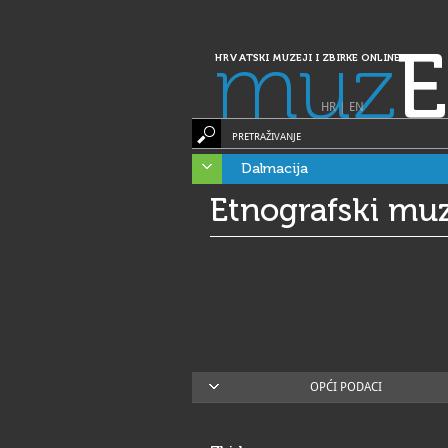
muz
E
HRVATSKI MUZEJI I ZBIRKE ONLINE
HR
|
EN
PRETRAŽIVANJE
Dalmacija
Etnografski muz
OPĆI PODACI