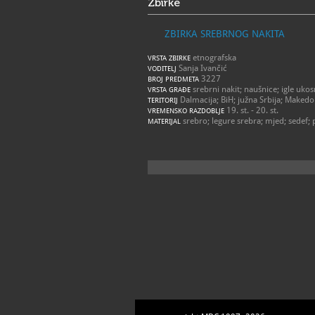
Zbirke
ZBIRKA SREBRNOG NAKITA
etnografska
VRSTA ZBIRKE
Sanja Ivančić
VODITELJ
3227
BROJ PREDMETA
srebrni nakit; naušnice; igle ukos
VRSTA GRAĐE
Dalmacija; BiH; južna Srbija; Makedo
TERITORIJ
19. st. - 20. st.
VREMENSKO RAZDOBLJE
srebro; legure srebra; mjed; sedef;
MATERIJAL