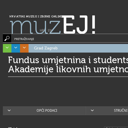
muz
EJ!
HRVATSKI MUZEJI I ZBIRKE ONLINE
HR
|
EN
PRETRAŽIVANJE
Grad Zagreb
Fundus umjetnina i student
Akademije likovnih umjetno
OPĆI PODACI
STRUČNI 