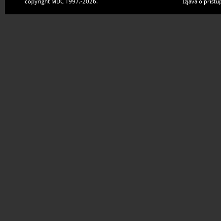
copyright MDC 1997.-2026.
Izjava o pristu