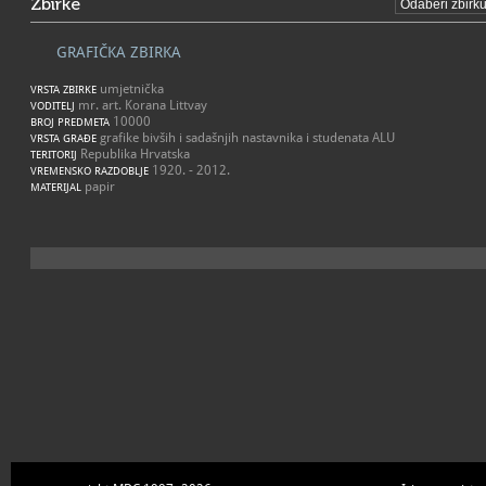
Zbirke
GRAFIČKA ZBIRKA
umjetnička
VRSTA ZBIRKE
mr. art. Korana Littvay
VODITELJ
10000
BROJ PREDMETA
grafike bivših i sadašnjih nastavnika i studenata ALU
VRSTA GRAĐE
Republika Hrvatska
TERITORIJ
1920. - 2012.
VREMENSKO RAZDOBLJE
papir
MATERIJAL