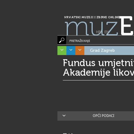
muz
E
HRVATSKI MUZEJI I ZBIRKE ONLINE
HR
|
EN
PRETRAŽIVANJE
Grad Zagreb
Fundus umjetnin
Akademije liko
OPĆI PODACI