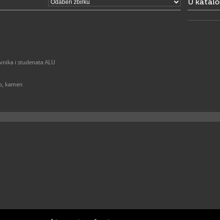
U katal
avnika i studenata ALU
zo, kamen