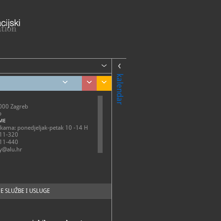
kalendar
0000 Zagreb
b
ME
nkama: ponedjeljak-petak 10 -14 H
11-320
11-440
ay@alu.hr
alu.unizg.hr/alu/cms/front_content.p...
E SLUŽBE I USLUGE