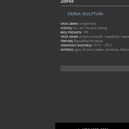
Zbirke
ZBIRKA SKULPTURA
umjetnička
VRSTA ZBIRKE
mr. art. Korana Littvay
VODITELJ
199
BROJ PREDMETA
skulpture bivših i sadašnjih nast
VRSTA GRAĐE
Republika Hrvatska
TERITORIJ
1910. - 2011.
VREMENSKO RAZDOBLJE
gips, bronca, bakar, terakota, želje
MATERIJAL