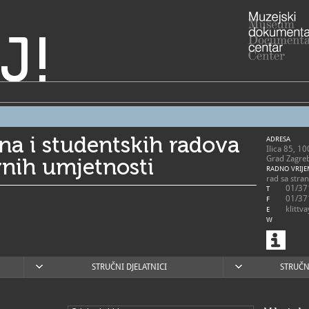
J!
a i studentskih radova
ADRESA
Ilica 85, 1
vnih umjetnosti
Grad Zagre
RADNO VRIJE
rad sa stra
01/37
T
01/37
F
klittv
E
W
http://www.
STRUČNI DJELATNICI
STRUČN