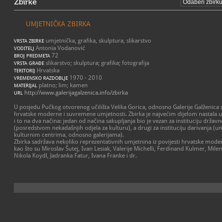
Zbirke
UMJETNIČKA ZBIRKA
umjetnička, grafika, skulptura, slikarstvo
VRSTA ZBIRKE
Antonia Vodanović
VODITELJ
72
BROJ PREDMETA
slikarstvo; skulptura; grafika; fotografija
VRSTA GRAĐE
Hrvatska
TERITORIJ
1970 - 2010
VREMENSKO RAZDOBLJE
platno; lim; kamen
MATERIJAL
http://www.galerijagalzenica.info/zbirka
URL
U posjedu Pučkog otvorenog učilišta Velika Gorica, odnosno Galerije Galženica
hrvatske moderne i suvremene umjetnosti. Zbirka je najvećim dijelom nastala 
i to na dva načina: jedan od načina sakupljanja bio je vezan za instituciju drža
(posredstvom nekadašnjih odjela za kulturu), a drugi za instituciju darivanja (um
kulturnim centrima, odnosno galerijama).
Zbirka sadržava nekoliko reprezentativnih umjetnina iz povijesti hrvatske mod
kao što su Miroslav Šutej, Ivan Lesiak, Valerije Michelli, Ferdinand Kulmer, Milena
Nikola Koydl, Jadranka Fatur, Ivana Franke i dr.