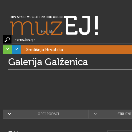
muz
EJ!
HRVATSKI MUZEJI I ZBIRKE ONLINE
HR
|
EN
PRETRAŽIVANJE
Središnja Hrvatska
Galerija Galženica
OPĆI PODACI
STRUČNI 