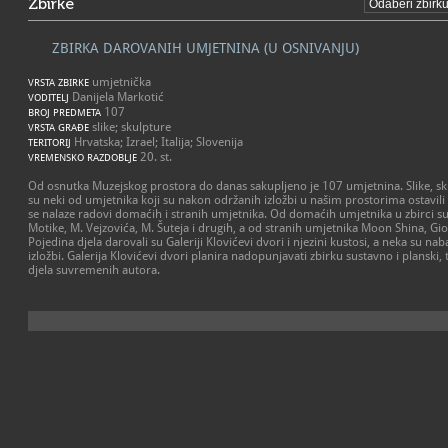
Zbirke
ZBIRKA DAROVANIH UMJETNINA (U OSNIVANJU)
umjetnička
VRSTA ZBIRKE
Danijela Markotić
VODITELJ
107
BROJ PREDMETA
slike; skulpture
VRSTA GRAĐE
Hrvatska; Izrael; Italija; Slovenija
TERITORIJ
20. st.
VREMENSKO RAZDOBLJE
Od osnutka Muzejskog prostora do danas sakupljeno je 107 umjetnina. Slike, skul
su neki od umjetnika koji su nakon održanih izložbi u našim prostorima ostavili 
se nalaze radovi domaćih i stranih umjetnika. Od domaćih umjetnika u zbirci su za
Motike, M. Vejzovića, M. Šuteja i drugih, a od stranih umjetnika Moon Shina, Giorg
Pojedina djela darovali su Galeriji Klovićevi dvori i njezini kustosi, a neka su 
izložbi. Galerija Klovićevi dvori planira nadopunjavati zbirku sustavno i planski, 
djela suvremenih autora.