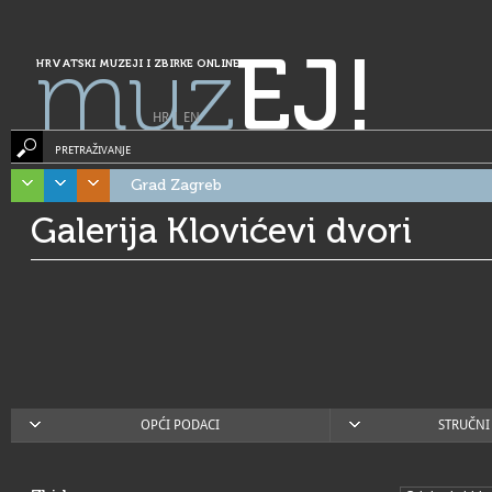
muz
EJ!
HRVATSKI MUZEJI I ZBIRKE ONLINE
HR
|
EN
PRETRAŽIVANJE
Grad Zagreb
Galerija Klovićevi dvori
OPĆI PODACI
STRUČNI 