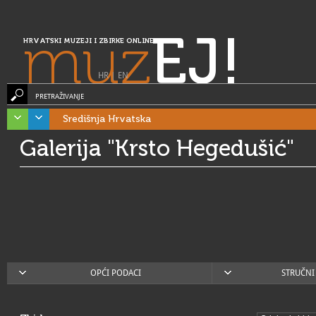
muz
EJ!
HRVATSKI MUZEJI I ZBIRKE ONLINE
HR
|
EN
PRETRAŽIVANJE
Središnja Hrvatska
Galerija "Krsto Hegedušić"
OPĆI PODACI
STRUČNI 