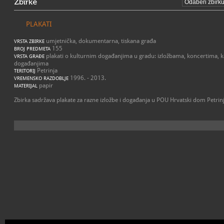
Zbirke
PLAKATI
umjetnička, dokumentarna, tiskana građa
VRSTA ZBIRKE
155
BROJ PREDMETA
plakati o kulturnim događanjima u gradu: izložbama, koncertima, k
VRSTA GRAĐE
događanjima
Petrinja
TERITORIJ
1996. - 2013.
VREMENSKO RAZDOBLJE
papir
MATERIJAL
Zbirka sadržava plakate za razne izložbe i događanja u POU Hrvatski dom Petrinja