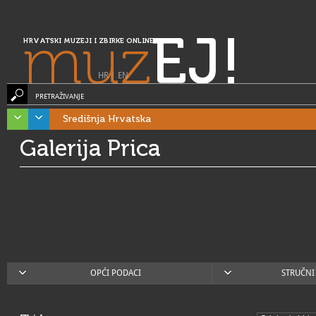
muz
EJ!
HRVATSKI MUZEJI I ZBIRKE ONLINE
HR
|
EN
PRETRAŽIVANJE
Središnja Hrvatska
Galerija Prica
OPĆI PODACI
STRUČNI 