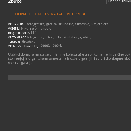
Zbirke
DONACIJE UMJETNIKA GALERIJI PRICA
fotografska, grafika, skulptura, slikarstvo, umjetnička
VRSTA ZBIRKE
Nikolina Šimunović
VODITELJ
114
BROJ PREDMETA
fotografije, crteži, slike, skulpture, grafike,
VRSTA GRAĐE
Hrvatska
TERITORIJ
2000. - 2024.
VREMENSKO RAZDOBLJE
U zbirci donacija nalaze se umjetnine koje su ušle u Zbirku na način da čine pok
što mu/joj je organizirana samostalna izložba u galeriji ili su bili dio skupne izlož
donirali galeriji.