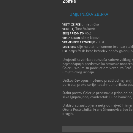
Zbirke
UMJETNIČKA ZBIRKA
umjetnička
VRSTA ZBIRKE
Tino Vuković
VODITELJ
452
BROJ PREDMETA
slike; kipovi
VRSTA GRAĐE
20. st.
VREMENSKO RAZDOBLJE
ulje na platnu; kamen; bronca; stak
MATERIJAL
https://czk-brac.hr/index.php/o-galeriji-
URL
Umjetnička zbirka obuhvaća radove velikog ki
najznačajnijih predstavnika hrvatske moderne
Galeriji svojim su podrijetlom vezani za Brač 
umjetničkog izričaja.
Deškovićev opus možemo pratiti od najranijih
portreta, preko serije nadahnutih prikaza p
Stalni postav Galerije predstavlja jedan od n
slika Ignjata Joba, dvadesetak Ljube Ivančića,
U zbirci su zastupljena neka od najvećih imen
Otona Postružnika, Frane Šimunovića, Ive Šeba
drugih.