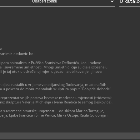
U katal
lo
branimir-deskovic-bol
para animalista iz Pučišća Branislava Deškovića, kao i radove
 i suvremene umjetnosti. Mnogi umjetnici čija su djela izložena u
ili je taj otok u određenoj mjeri utjecao na oblikovanje njihova
 djela nastalih u vrijeme venecijanskog školovanja, mladenačkih
asa u pokretu do monumentalnih skulptura poput "Pobjede slobode".
ajreprezentativnijih postava hrvatske moderne umjetnosti (tridesetak
 niz skulptura Valerija Michielija i Ivana Rendića te samog Deškovića).
a suvremene hrvatske umjetnosti – od slikara Marina Tartaglije,
lja, Ljube Ivančića i Šime Perića, Mirka Ostoje, Raula Goldonija i