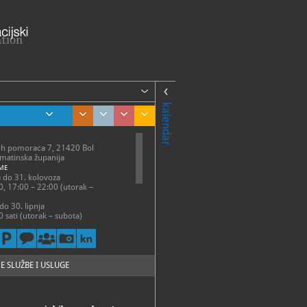
kalendar
kih pomoraca 7, 21420 Bol
lmatinska županija
ME
a do 31. kolovoza
0, 17:00 – 22:00 (utorak –
do 30. lipnja
0 sati (utorak – subota)
 zatvorena tijekom državnih
37-092, 091-6352-700
.za.kulturu.brac@st.t-com.hr,
eskovic@gmail.com
E SLUŽBE I USLUGE
//czk-brac.hr/index.php/o-galeriji-