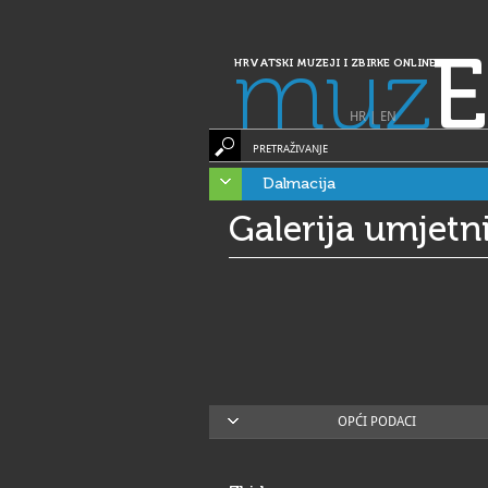
muz
E
HRVATSKI MUZEJI I ZBIRKE ONLINE
HR
|
EN
PRETRAŽIVANJE
Dalmacija
Galerija umjetn
OPĆI PODACI