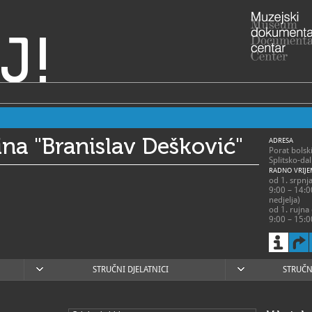
J!
ina "Branislav Dešković"
ADRESA
Porat bols
Splitsko-da
RADNO VRIJE
od 1. srpnj
9:00 – 14:0
nedjelja)
od 1. rujna 
9:00 – 15:0
Galerija je
praznika.
021/6
T
centar
E
STRUČNI DJELATNICI
galerija.d
STRUČN
http:
W
branimi...