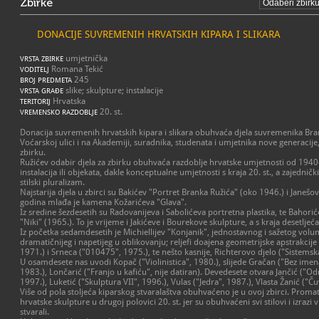
Zbirke
DONACIJE SUVREMENIH HRVATSKIH KIPARA I SLIKARA
umjetnička
VRSTA ZBIRKE
Romana Tekić
VODITELJ
245
BROJ PREDMETA
slike; skulpture; instalacije
VRSTA GRAĐE
Hrvatska
TERITORIJ
20. st.
VREMENSKO RAZDOBLJE
Donacija suvremenih hrvatskih kipara i slikara obuhvaća djela suvremenika Brank
Voćarskoj ulici i na Akademiji, suradnika, studenata i umjetnika nove generacije,
zbirku.
Ružićev odabir djela za zbirku obuhvaća razdoblje hrvatske umjetnosti od 1940-
instalacija ili objekata, dakle konceptualne umjetnosti s kraja 20. st., a zajednič
stilski pluralizam.
Najstarija djela u zbirci su Bakićev "Portret Branka Ružića" (oko 1946.) i Janešo
godina mlađa je kamena Kožarićeva "Glava".
Iz sredine šezdesetih su Radovanijeva i Sabolićeva portretna plastika, te Bahori
"Niki" (1965.). To je vrijeme i Jakićeve i Bourekove skulpture, a s kraja desetljeć
Iz početka sedamdesetih je Michiellijev "Konjanik", jednostavnog i sažetog vol
dramatičnijeg i napetijeg u oblikovanju; reljefi doajena geometrijske apstrakcije i
1971.) i Srneca ("010475", 1975.), te nešto kasnije, Richterovo djelo ("Sistemska
U osamdesete nas uvodi Kopač ("Violinistica", 1980.), slijede Gračan ("Bez imena I
1983.), Lončarić ("Franjo u kafiću", nije datiran). Devedesete otvara Jančić ("Odmo
1997.), Luketić ("Skulptura VII", 1996.), Vulas ("Jedra", 1987.), Vlasta Žanić ("Ču
Više od pola stoljeća kiparskog stvaralaštva obuhvaćeno je u ovoj zbirci. Promat
hrvatske skulpture u drugoj polovici 20. st. jer su obuhvaćeni svi stilovi i izra
stvarali.