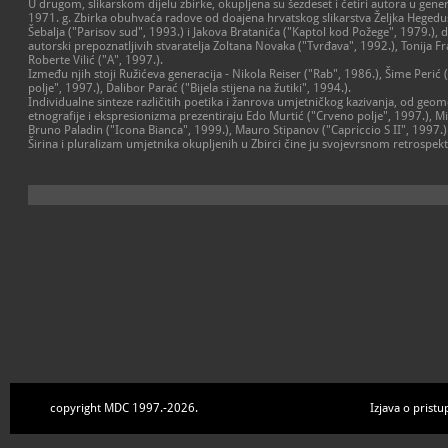
U drugom, slikarskom dijelu zbirke, okupljena su šezdeset i četiri autora u ge
1971. g. Zbirka obuhvaća radove od doajena hrvatskog slikarstva Željka Hegeduši
Šebalja ("Parisov sud", 1993.) i Jakova Bratanića ("Kaptol kod Požege", 1979.), d
autorski prepoznatljivih stvaratelja Zoltana Novaka ("Tvrđava", 1992.), Tonija Fra
Roberte Vilić ("A", 1997.).
Između njih stoji Ružićeva generacija - Nikola Reiser ("Rab", 1986.), Šime Perić 
polje", 1997.), Dalibor Parać ("Bijela stijena na žutiki", 1994.).
Individualne sinteze različitih poetika i žanrova umjetničkog kazivanja, od ge
etnografije i ekspresionizma prezentiraju Edo Murtić ("Crveno polje", 1997.), Mir
Bruno Paladin ("Icona Bianca", 1999.), Mauro Stipanov ("Capriccio S II", 1997.)
Širina i pluralizam umjetnika okupljenih u Zbirci čine ju svojevrsnom retrospek
copyright MDC 1997.-2026.
Izjava o pristu