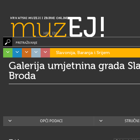
muz
EJ!
HRVATSKI MUZEJI I ZBIRKE ONLINE
HR
|
EN
PRETRAŽIVANJE
Slavonija, Baranja i Srijem
Galerija umjetnina grada S
Broda
OPĆI PODACI
STRUČNI 