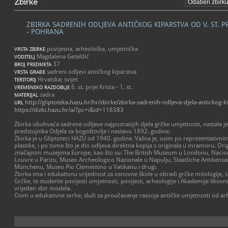
Zbirke
ZBIRKA SADRENIH ODLJEVA ANTIČKOG KIPARSTVA OD V. ST. PR. 
- POHRANA
povijesna, arheološka, umjetnička
VRSTA ZBIRKE
Magdalena Getaldić
VODITELJ
37
BROJ PREDMETA
sadreni odljevi antičkog kiparstva
VRSTA GRAĐE
Hrvatska; svijet
TERITORIJ
6. st. prije Krista - 1. st.
VREMENSKO RAZDOBLJE
sadra
MATERIJAL
http://gliptoteka.hazu.hr/hr/zbirke/zbirka-sadrenih-odljeva-djela-antickog-k
URL
https://dizbi.hazu.hr/a/?pc=i&id=118383
Zbirka obuhvaća sadrene odljeve najpoznatijih djela grčke umjetnosti, nastala j
predstojnika Odjela za bogoštovlje i nastavu 1892. godine.
Zbirka je u Gliptoteci HAZU od 1940. godine. Važna je, osim po reprezentativn
plastike, i po tome što je dio odljeva direktna kopija s originala u mramoru. Orig
značajnim muzejima Europe, kao što su: The British Museum u Londonu, Naciona
Louvre u Parizu, Museo Archeologico Nazionale u Napulju, Staatliche Antiken
Münchenu, Museo Pio Clementino u Vatikanu i drugi.
Zbirka ima i edukativnu vrijednost za osnovne škole u obradi grčke mitologije, 
Grčke, te studente povijesti umjetnosti, povijesti, arheologije i Akademije likov
vrijedan zbir modela.
Osim u edukativne svrhe, služi za proučavanje razvoja antičke umjetnosti od a