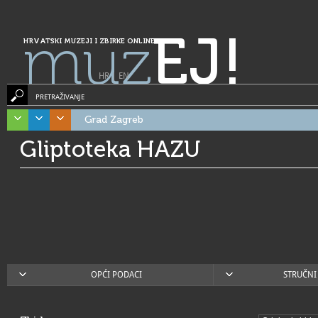
muz
EJ!
HRVATSKI MUZEJI I ZBIRKE ONLINE
HR
|
EN
PRETRAŽIVANJE
Grad Zagreb
Gliptoteka HAZU
OPĆI PODACI
STRUČNI 