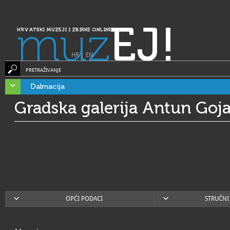
muz
EJ!
HRVATSKI MUZEJI I ZBIRKE ONLINE
HR
|
EN
PRETRAŽIVANJE
Dalmacija
Gradska galerija Antun Goj
OPĆI PODACI
STRUČNI 