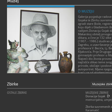
Muzej
O MUZEJU
Galerija posjeduje radov
Gojaka te Zbirku suvremen
zgradi stare škole, regist
koju dijeli s Glazbenom š
radijem.Donaciju Gojak da
Makarskoj obitelj prvog
slikara, a čine je 132 slik
(1907. - 1986.) studirao 
Zagrebu, a usavršavanje je
profesora V. Becića, Lj. Bab
Kljakovića. Prije Drugoga 
gimnazijski profesor u M
Najveći dio života proveo
najčešće slikao teme svog 
prirode, običaje i poslove
autoportret. Mjene njego
kreću se od akademizma d
pokretu, kojim dominira 
POSLANJE MUZEJA
umjetnosti stilski je i kva
djela umjetnika amatera i 
Zbirke
Aktivno sudjelovanje u j
Posebna vrijednost zbirke j
Kvalitetni muzejski progra
autora s cijeloga Makarsk
ponude grada, ali istovr
OSTALE ZBIRKE
MUZEJSKE ZBIRKE
Makarske.
identiteta uvažavajući po
Donacija Gojak
prvorazredne turističke de
memorijalna, umjet
Zbirka suvremenih 
Karamatić