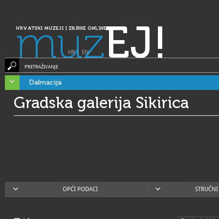
muz
EJ!
HRVATSKI MUZEJI I ZBIRKE ONLINE
HR
|
EN
PRETRAŽIVANJE
Dalmacija
Gradska galerija Sikirica
OPĆI PODACI
STRUČNI 