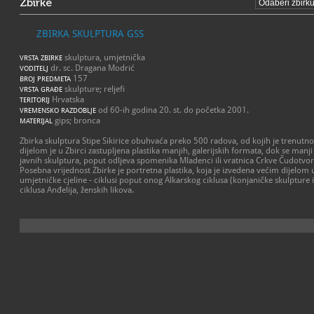
Zbirke
ZBIRKA SKULPTURA GSS
skulptura, umjetnička
VRSTA ZBIRKE
dr. sc. Dragana Modrić
VODITELJ
157
BROJ PREDMETA
skulpture; reljefi
VRSTA GRAĐE
Hrvatska
TERITORIJ
od 60-ih godina 20. st. do početka 2001.
VREMENSKO RAZDOBLJE
gips; bronca
MATERIJAL
Zbirka skulptura Stipe Sikirice obuhvaća preko 500 radova, od kojih je trenutno
dijelom je u Zbirci zastupljena plastika manjih, galerijskih formata, dok se manj
javnih skulptura, poput odljeva spomenika Mladenci ili vratnica Crkve Čudotvor
Posebna vrijednost Zbirke je portretna plastika, koja je izvedena većim dijelom 
umjetničke cjeline - ciklusi poput onog Alkarskog ciklusa (konjaničke skulpture
ciklusa Anđelija, ženskih likova.