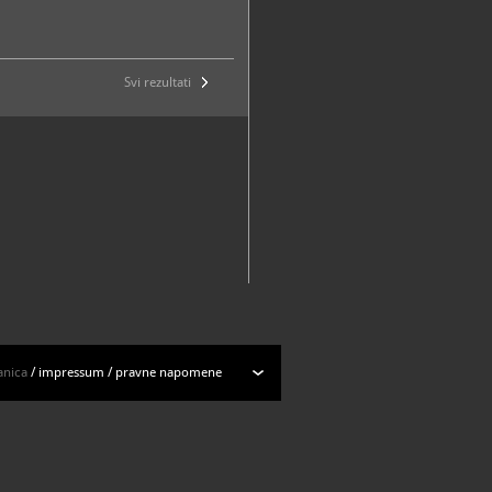
Svi rezultati
anica
/
impressum
/
pravne napomene