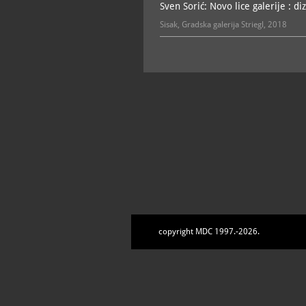
Sven Sorić: Novo lice galerije : di
Sisak, Gradska galerija Striegl, 2018
copyright MDC 1997.-2026.