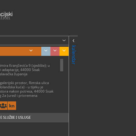
kalendar
himira Kranjčevića 9 (sjedište); u
vi adaptacije, 44000 Sisak
lavačka županija
galerijski prostor, Rimska ulica
Holandska kuća) - u tijeku je
stora nakon potresa, 44000 Sisak
ig 2a (ured i privremena
rađe), 44000 Sisak
ME
rija Striegl svoju redovitu
popratnu djelatnost vrši u
 galerijskom prostoru Holandska
E SLUŽBE I USLUGE
esi Rimska 10, trenutno u obnovi
ota 10 – 17 sati
 ponedjeljkom, državnim
i blagdanima galerija je zatvorena