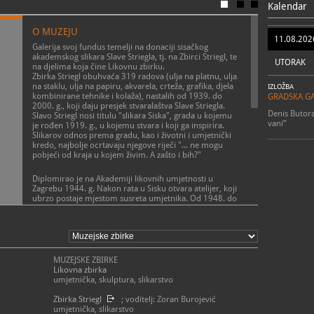
Kalendar
za javnost.
Za grupne p
O MUZEJU
vremena pot
11.08.202
sljedeće ko
Galerija svoj fundus temelji na donaciji sisačkog
+385 (0)44
akademskog slikara Slave Striegla, tj. na Zbirci Striegl, te
UTORAK
+385 (0)99
na djelima koja čine Likovnu zbirku.
info@galerij
Zbirka Striegl obuhvaća 319 radova (ulja na platnu, ulja
044/5
T
na staklu, ulja na papiru, akvarela, crteža, grafika, djela
IZLOŽBA
info@ga
kombinirane tehnike i kolaža), nastalih od 1939. do
E
GRADSKA GA
https:
2000. g., koji daju presjek stvaralaštva Slave Striegla.
W
Denis Butora
Slavo Striegl nosi titulu "slikara Siska", grada u kojemu
vani“
je rođen 1919. g., u kojemu stvara i koji ga inspirira.
Slikarov odnos prema gradu, kao i životni i umjetnički
kredo, najbolje ocrtavaju njegove riječi "... ne mogu
pobjeći od kraja u kojem živim. A zašto i bih?"
Diplomirao je na Akademiji likovnih umjetnosti u
Zagrebu 1944. g. Nakon rata u Sisku otvara atelijer, koji
ubrzo postaje mjestom susreta umjetnika. Od 1948. do
1974. g. radio je kao profesor likovnog odgoja u
sisačkoj gimnaziji, a nakon umirovljenja još se
POSLANJE MUZEJA
intenzivnije posvećuje slikarstvu. Striegl je slikar
Izložbena djelatnost Gradske galerije Striegl zasniva se
suvremene figuracije: grada i pejzaža, ljudi, a i vrsni je
na prezentiranju radova sisačkog akademskog
animalist, što ga uvrštava među klasike hrvatskog
umjetnika Slave Striegla, kontekstualiziranju i stručnoj
slikarstva.
MUZEJSKE ZBIRKE
prezentaciji radova iz Zbirke Striegl koja čini osnovu
Likovna zbirka
budućeg stalnog postava (radovi iz ciklusa "Portretist
umjetnička, skulptura, slikarstvo
Likovnu zbirku Galerije čine radovi sisačkih akademski
Siska", "Animalizam", "Posavina", "Odjeci iskona").
obrazovanih umjetnika 20. st.: M. Glavnika, A. Biočića,
Gradska galerija Striegl organizira i tematske,
Zbirka Striegl
; voditelj: Zoran Burojević
S. Rupčića, I. Marekovića, B. Čačića, M. Tadića, A.
monografske i retrospketivne izložbe manjeg opsega
umjetnička, slikarstvo
Ugarković, I. Novaka.