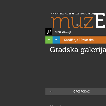
muz
E
HRVATSKI MUZEJI I ZBIRKE ONLINE
HR
|
EN
PRETRAŽIVANJE
Središnja Hrvatska
Gradska galerija
OPĆI PODACI