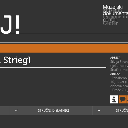
J!
 Striegl
ADRESA
Silvija Stra
tijeku rado
Sisačko-mos
ADRESA
- Izložbeno-
10, 1. kat (
obnova pro
- Braće Čul
čuvaonica g
RADNO VRIJE
Gradska gale
izložbenu i 
izložbenom
STRUČNI DJELATNICI
STRUČN
kuća na adr
Utorak- sub
Nedjeljom,
praznicima 