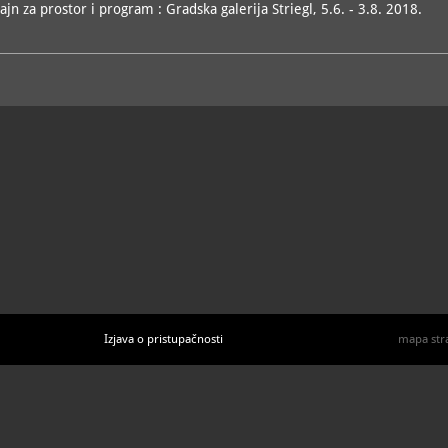
zajn za prostor i program : Gradska galerija Striegl, 5.6. - 3.8. 2018.
Izjava o pristupačnosti
mapa str