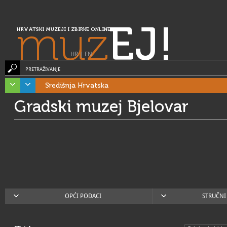
muz
EJ!
HRVATSKI MUZEJI I ZBIRKE ONLINE
HR
|
EN
PRETRAŽIVANJE
Središnja Hrvatska
Gradski muzej Bjelovar
OPĆI PODACI
STRUČNI 