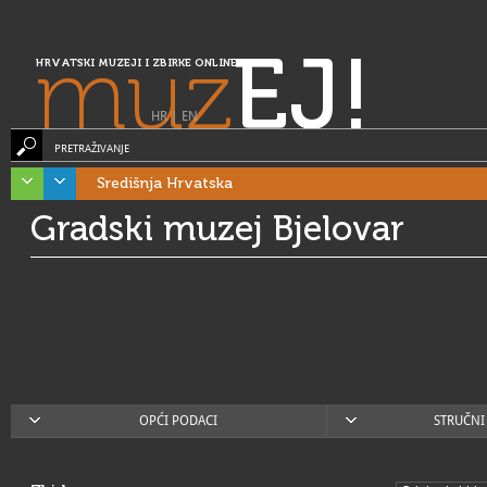
muz
EJ!
HRVATSKI MUZEJI I ZBIRKE ONLINE
HR
|
EN
PRETRAŽIVANJE
Središnja Hrvatska
Gradski muzej Bjelovar
OPĆI PODACI
STRUČNI 