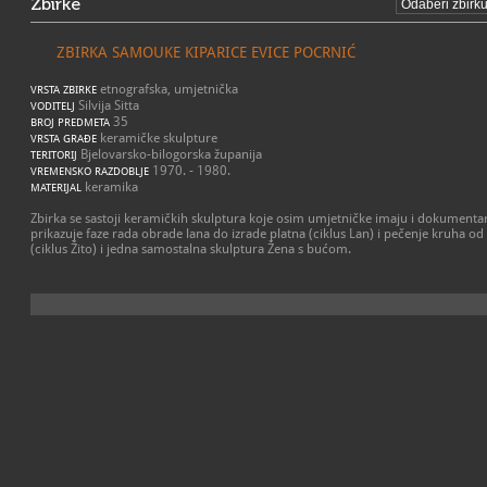
Zbirke
ZBIRKA SAMOUKE KIPARICE EVICE POCRNIĆ
etnografska, umjetnička
VRSTA ZBIRKE
Silvija Sitta
VODITELJ
35
BROJ PREDMETA
keramičke skulpture
VRSTA GRAĐE
Bjelovarsko-bilogorska županija
TERITORIJ
1970. - 1980.
VREMENSKO RAZDOBLJE
keramika
MATERIJAL
Zbirka se sastoji keramičkih skulptura koje osim umjetničke imaju i dokumentar
prikazuje faze rada obrade lana do izrade platna (ciklus Lan) i pečenje kruha o
(ciklus Žito) i jedna samostalna skulptura Žena s bućom.