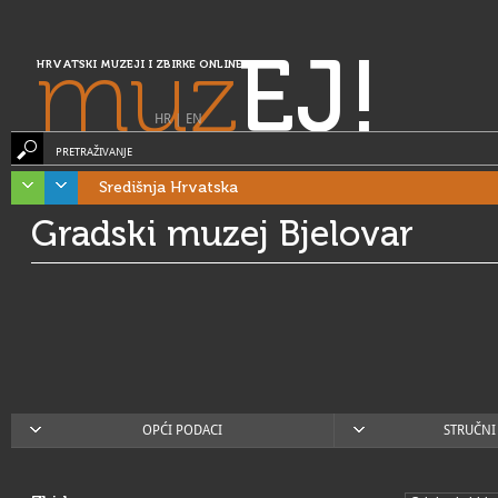
muz
EJ!
HRVATSKI MUZEJI I ZBIRKE ONLINE
HR
|
EN
PRETRAŽIVANJE
Središnja Hrvatska
Gradski muzej Bjelovar
OPĆI PODACI
STRUČNI 