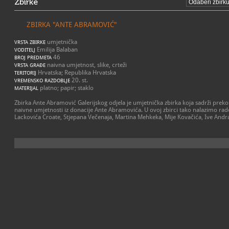
Zbirke
ZBIRKA "ANTE ABRAMOVIĆ"
umjetnička
VRSTA ZBIRKE
Emilija Balaban
VODITELJ
46
BROJ PREDMETA
naivna umjetnost, slike, crteži
VRSTA GRAĐE
Hrvatska; Republika Hrvatska
TERITORIJ
20. st.
VREMENSKO RAZDOBLJE
platno; papir; staklo
MATERIJAL
Zbirka Ante Abramović Galerijskog odjela je umjetnička zbirka koja sadrži preko č
naivne umjetnosti iz donacije Ante Abramovića. U ovoj zbirci tako nalazimo rad
Lackovića Croate, Stjepana Večenaja, Martina Mehkeka, Mije Kovačića, Ive Andraš