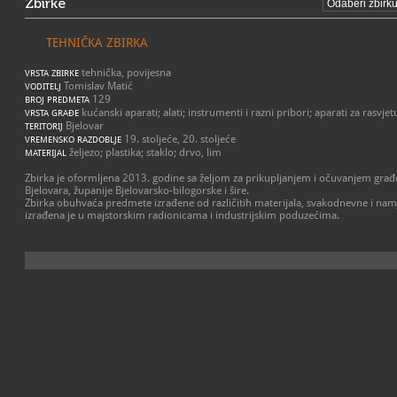
Zbirke
TEHNIČKA ZBIRKA
tehnička, povijesna
VRSTA ZBIRKE
Tomislav Matić
VODITELJ
129
BROJ PREDMETA
kućanski aparati; alati; instrumenti i razni pribori; aparati za rasvjet
VRSTA GRAĐE
Bjelovar
TERITORIJ
19. stoljeće, 20. stoljeće
VREMENSKO RAZDOBLJE
željezo; plastika; staklo; drvo, lim
MATERIJAL
Zbirka je oformljena 2013. godine sa željom za prikupljanjem i očuvanjem građe 
Bjelovara, županije Bjelovarsko-bilogorske i šire.
Zbirka obuhvaća predmete izrađene od različitih materijala, svakodnevne i n
izrađena je u majstorskim radionicama i industrijskim poduzećima.