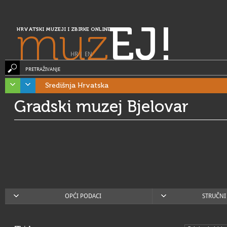
muz
EJ!
HRVATSKI MUZEJI I ZBIRKE ONLINE
HR
|
EN
PRETRAŽIVANJE
Središnja Hrvatska
Gradski muzej Bjelovar
OPĆI PODACI
STRUČNI 