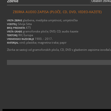
Zbirke
ZBIRKA AUDIO ZAPISA (PLOČE, CD, DVD, VIDEO-KAZETE)
glazbena, medijska umjetnost, umjetnička
VRSTA ZBIRKE
Silvija Sitta
VODITELJ
475
BROJ PREDMETA
gramofonske ploče; DVD; CD; audio kazete
VRSTA GRAĐE
RH; Europa
TERITORIJ
1900. - 2017.
VREMENSKO RAZDOBLJE
vinil; plastika; magnetna traka; papir
MATERIJAL
Zbirka se sastoji od gramofonskih ploča, CD, DVD s glazbenim zapisima izvođača