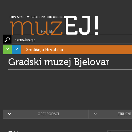
muz
EJ!
HRVATSKI MUZEJI I ZBIRKE ONLINE
HR
|
EN
PRETRAŽIVANJE
Središnja Hrvatska
Gradski muzej Bjelovar
OPĆI PODACI
STRUČNI 