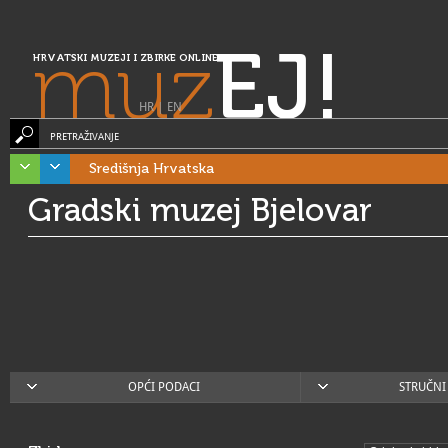
muz
EJ!
HRVATSKI MUZEJI I ZBIRKE ONLINE
HR
|
EN
PRETRAŽIVANJE
Središnja Hrvatska
Gradski muzej Bjelovar
OPĆI PODACI
STRUČNI 