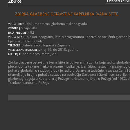
Zbirke
ZBIRKA GLAZBENE OSTAVŠTINE KAPELNIKA IVANA SITTE
dokumentarna, glazbena, tiskana građa
VRSTA ZBIRKE
Silvija Sitta
VODITELJ
92
BROJ PREDMETA
plakati, programi, letci s programima i pozivnice različitih glazbeni
VRSTA GRAĐE
Bjelovaru i bližoj okolici
Bjelovarsko-bilogorska Županija
TERITORIJ
kraj 19. do 2010. godine
VREMENSKO RAZDOBLJE
papir, drvo, metal, vinil
MATERIJAL
Zbirka glazbene ostavštine Ivana Sitte je polivalentna zbirka koja sadrži glazb
ploče, CD, te tiskane i rukom pisane muzikalije. Ivan Sitta, nastavnik glazbenog
puhača glazbala i u razdoblju dok je radio u Daruvaru tadašnjem savezu Čeha i 
utemeljio je brojne puhače sastave na području Daruvara i Garešnice. Za vrijem
glazbenog odgoja u Kaptolu kraj Požege i u Glazbenoj školi u Požegi (od 1982. do
Trenkovi panduri u Požegi.