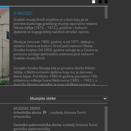
O MUZEJU
Gradski muzej Drniš smješten je u kući koju je za
potrebe budućega gradskog muzeja oporučno ostavio
Nikola Adžija (1875. - 1972.), političar i kulturni
djelatnik te dugogodišnji načelnik drniške općine.
Muzej je osnovan 1960. godine, a od 1971. djeluje u
sastavu Centra za kulturu Drniš pod nazivom Muzej
Drniške krajine. Od 2000. godine izdvaja se iz Centra te
ponovno postaje samostalna ustanova pod nazivom
Gradski muzej Drniš.
Inicijalni fundus Muzeja bila je privatna zbirka Nikole
Adžije, s Meštrovićevim djelima koja mu je darovao
slavni kipar. Početkom 1980-ih godina, povodom 100.
obljetnice rođenja Ivana Meštrovića (1883. – 1962.), u
dvorištu Muzeja sagrađen je novi izložbeni prostor za
izlaganje Meštrovićevih djela. Tijekom Domovinskog
POSLANJE MUZEJA
rata muzejska zgrada i fundus su devastirani, muzejska
je knjižnica potpuno uništena a velik broj
Znanjem protiv sramote.
Meštrovićevih djela i druge muzejske građe ukraden.
MUZEJSKE ZBIRKE
Obnovljeni Muzej s obogaćenim fundusom i stalnim
Arheološka zbirka
; voditelj: Antonia Tomić
postavom otvoren je za javnost 1996. godine.
arheološka
Najnoviji stalni postav, nakon desetljeća priprema
Geološko-paleontološka zbirka
; voditelj: Antonia Tomić
Muzej je otvorio 16. kolovoza 2023. godine, na blagdan
geološko-paleontološka