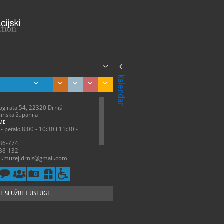
kalendar
g rata 54, 22320 Drniš
inska županija
ME
- petak: 8:00 - 10:30 i 11:30 -
86-774
88-132
i.muzej.drnis@gmail.com
://www.gmd.hr/
tz-drnis.hr/index.php/hr/sto-
E SLUŽBE I USLUGE