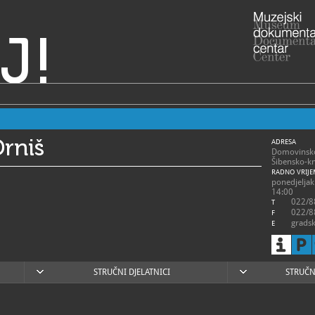
J!
rniš
ADRESA
Domovinsko
Šibensko-kn
RADNO VRIJE
ponedjeljak 
14:00
022/8
T
022/8
F
gradsk
E
https
W
http://www.
posjeti...
STRUČNI DJELATNICI
STRUČN