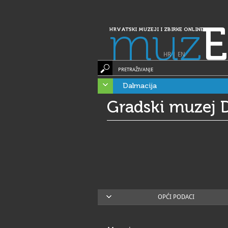
muz
E
HRVATSKI MUZEJI I ZBIRKE ONLINE
HR
|
EN
PRETRAŽIVANJE
Dalmacija
Gradski muzej D
OPĆI PODACI