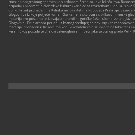
rimskog nadgrobnog spomenika s prikazom Serapisa i dva ležeća lava. Ranosre
pripadaju predmeti bjelobrdske kulture (karičice sa završetkom u obliku slova S, 
obliku križa) pronađeni na Kalniku na lokalitetima Popovec i Prekrižje. Važno s
Glogovnica iz koje potječe romanička kamena skulptura s prikazom muške gla
materijalom posebno se izdvajaju keramičke gotičke čaše i ulomci zelenoglazir
Glogovnici. Prijelaznom periodu s kasnog srednjeg na novi vijek te ranonovo
materijal pronađen u Križevcima kod Grkokatoličke biskupije te na lokalitetu Kal
keramičkog posuđa te dijelovi zelenoglaziranih pećnjaka sa Starog grada Veliki K