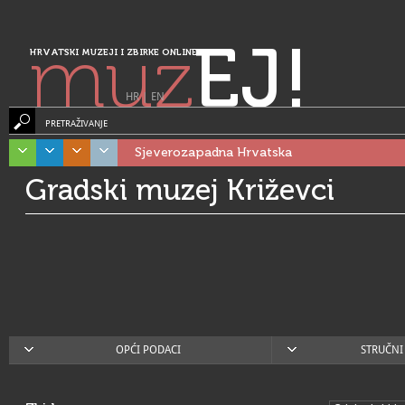
muz
EJ!
HRVATSKI MUZEJI I ZBIRKE ONLINE
HR
|
EN
PRETRAŽIVANJE
Sjeverozapadna Hrvatska
Gradski muzej Križevci
OPĆI PODACI
STRUČNI 