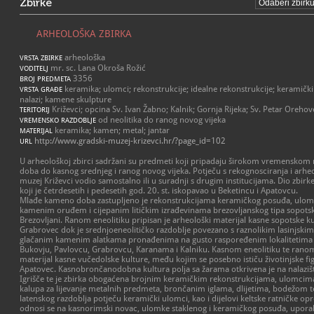
Zbirke
ARHEOLOŠKA ZBIRKA
arheološka
VRSTA ZBIRKE
mr. sc. Lana Okroša Rožić
VODITELJ
3356
BROJ PREDMETA
keramika; ulomci; rekonstrukcije; idealne rekonstrukcije; keramički
VRSTA GRAĐE
nalazi; kamene skulpture
Križevci; opcina Sv. Ivan Žabno; Kalnik; Gornja Rijeka; Sv. Petar Orehov
TERITORIJ
od neolitika do ranog novog vijeka
VREMENSKO RAZDOBLJE
keramika; kamen; metal; jantar
MATERIJAL
http://www.gradski-muzej-krizevci.hr/?page_id=102
URL
U arheološkoj zbirci sadržani su predmeti koji pripadaju širokom vremensko
doba do kasnog srednjeg i ranog novog vijeka. Potječu s rekognosciranja i arheol
muzej Križevci vodio samostalno ili u suradnji s drugim institucijama. Dio zbirke
koji je četrdesetih i pedesetih god. 20. st. iskopavao u Beketincu i Apatovcu.
Mlađe kameno doba zastupljeno je rekonstrukcijama keramičkog posuđa, ulom
kamenim oruđem i cijepanim litičkim izrađevinama brezovljanskog tipa sopots
Brezovljani. Ranom eneolitiku pripisan je arheološki materijal kasne sopotske kul
Grabrovec dok je srednjoeneolitičko razdoblje povezano s raznolikim lasinjski
glačanim kamenim alatkama pronađenima na gusto raspoređenim lokalitetima la
Bukovju, Pavlovcu, Grabrovcu, Karanama i Kalniku. Kasnom eneolitiku te ra
materijal kasne vučedolske kulture, među kojim se posebno ističu životinjske figu
Apatovec. Kasnobrončanodobna kultura polja sa žarama otkrivena je na nalazišti
Igrišče te je zbirka obogaćena brojnim keramičkim rekonstrukcijama, ulomcima
kalupa za lijevanje metalnih predmeta, brončanim iglama, dlijetima, bodežom t
latenskog razdoblja potječu keramički ulomci, kao i dijelovi keltske ratničke opr
odnosi se na kasnorimski novac, ulomke staklenog i keramičkog posuđa, upora