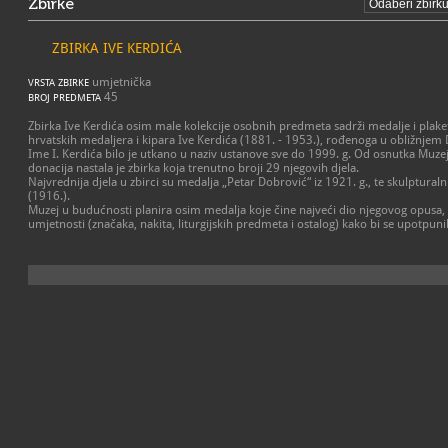
Zbirke
ZBIRKA IVE KERDIĆA
umjetnička
VRSTA ZBIRKE
45
BROJ PREDMETA
Zbirka Ive Kerdića osim male kolekcije osobnih predmeta sadrži medalje i plake
hrvatskih medaljera i kipara Ive Kerdića (1881. - 1953.), rođenoga u obližnjem
Ime I. Kerdića bilo je utkano u naziv ustanove sve do 1999. g. Od osnutka Muze
donacija nastala je zbirka koja trenutno broji 29 njegovih djela.
Najvrednija djela u zbirci su medalja „Petar Dobrović“ iz 1921. g., te skulpturalni
(1916.).
Muzej u budućnosti planira osim medalja koje čine najveći dio njegovog opusa, p
umjetnosti (značaka, nakita, liturgijskih predmeta i ostalog) kako bi se upotpunil