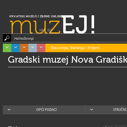
muz
EJ!
HRVATSKI MUZEJI I ZBIRKE ONLINE
HR
|
EN
PRETRAŽIVANJE
Slavonija, Baranja i Srijem
Gradski muzej Nova Gradiš
OPĆI PODACI
STRUČNI 