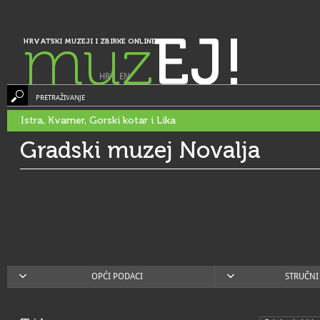
muz
EJ!
HRVATSKI MUZEJI I ZBIRKE ONLINE
HR
|
EN
PRETRAŽIVANJE
Istra, Kvarner, Gorski kotar i Lika
Gradski muzej Novalja
OPĆI PODACI
STRUČNI 