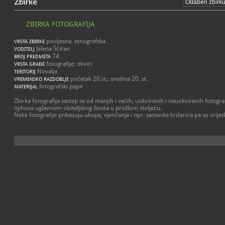
Zbirke
ZBIRKA FOTOGRAFIJA
povijesna, etnografska
VRSTA ZBIRKE
Jelena Šćiran
VODITELJ
74
BROJ PREDMETA
fotografije; okviri
VRSTA GRAĐE
Novalja
TERITORIJ
početak 20.st.; sredina 20. st.
VREMENSKO RAZDOBLJE
fotografski papir
MATERIJAL
Zbirka fotografija sastoji se od manjih i većih, uokvirenih i neuokvirenih fotogra
njihova uglavnom obiteljskog života u prošlom stoljeću.
Neke fotografije prikazuju ukope, vjenčanja i npr. sastanke križarica pa su vr