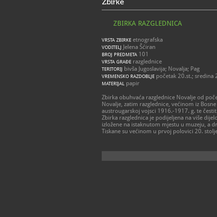
Zbirke
ZBIRKA RAZGLEDNICA
etnografska
VRSTA ZBIRKE
Jelena Šćiran
VODITELJ
101
BROJ PREDMETA
razglednice
VRSTA GRAĐE
bivša Jugoslavija; Novalja; Pag
TERITORIJ
početak 20.st.; sredina 2
VREMENSKO RAZDOBLJE
papir
MATERIJAL
Zbirka obuhvaća razglednice Novalje od poče
Novalje, zatim razglednice, većinom iz Bosne i
austrougarskoj vojsci 1916.-1917. g. te čestitk
Zbirka razglednica je podijeljena na više dije
izložene na istaknutom mjestu u muzeju, a dru
Tiskane su većinom u prvoj polovici 20. stolj