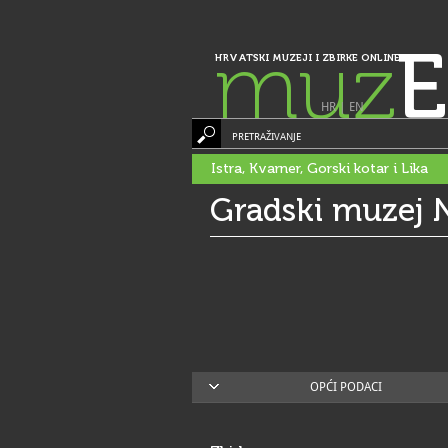
muz
E
HRVATSKI MUZEJI I ZBIRKE ONLINE
HR
|
EN
PRETRAŽIVANJE
Istra, Kvarner, Gorski kotar i Lika
Gradski muzej 
OPĆI PODACI