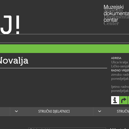
J!
Novalja
ADRESA
Ulica kralj
Ličko-senjs
RADNO VRIJE
zimsko rad
ponedjeljak 
ljetno radn
ponedjeljak 
vikend 14 -
053/6
T
citym
STRUČNI DJELATNICI
STRUČN
E
https
W