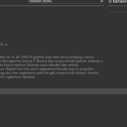
U katal
0. st.
tka 20. st. do 1960-ih godina, koje nam zorno prikazuju razvoj
 Hercegovine, koje je Š. Škunca slao svojoj obitelji tijekom služenja u
e koje je tijekom služenja vojsci također slao obitelji.
lova. Najveći dio čine stare razglednice Novalje koje su prigodno
gi dio čine razglednice nekih drugih mjesta bivše države i čestitki.
eća i uglavnom ispisane.