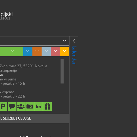
kalendar
a Zvonimira 27, 53291 Novalja
ka županija
ME
no vrijeme
- petak 8 - 15 h
o vrijeme
- petak 8 - 22 h
 22 h
48-021
useumnovalja@gmail.com
E SLUŽBE I USLUGE
://gradskimuzejnovalja.hr/