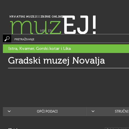
muz
EJ!
HRVATSKI MUZEJI I ZBIRKE ONLINE
HR
|
EN
PRETRAŽIVANJE
Istra, Kvarner, Gorski kotar i Lika
Gradski muzej Novalja
OPĆI PODACI
STRUČNI 