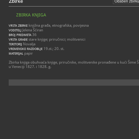
Zbirke
ZBIRKA KNJIGA
knjižna građa, etnografska, povijesna
VRSTA ZBIRKE
Jelena Šćiran
VODITELJ
36
BROJ PREDMETA
stare knjige; priručnici; molitvenici
VRSTA GRAĐE
Novalja
TERITORIJ
19.st.; 20. st.
VREMENSKO RAZDOBLJE
papir
MATERIJAL
Zbirka knjiga obuhvaća knjige, priručnike, molitvenike pronađene u kući Šime Šk
u Veneciji 1827. i 1828. g.