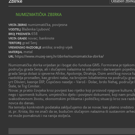
Zbirke
NUMIZMATIČKA ZBIRKA
numizmatička, povijesna
VRSTA ZBIRKE
Blaženka Ljubović
VODITELJ
658
BROJ PREDMETA
novac; banknote
VRSTA GRAĐE
grad Senj
TERITORIJ
antika; srednji vijek
VREMENSKO RAZDOBLJE
metal
MATERIJAL
https://www.muzej-senj.hr/zbirke/numizmaticka-zbirka/
URL
Numizmatička zbirka vrijedan je i bogat dio fundusa GMS. Formirana je tijekom 
području grada Senja, ali i slučajnim nalazima te otkupom i darivanjem pojed
grada Senja dolazi iz sjeverne Afrike, Apolonije, Dirahija. Osim antičkog novca fu
razdoblja pronađen, kao grobni nalaz, na brojnim lokalitetima na području grada S
vrt Olivieri, kasnije DIP, Čopićevo naselje – Varoš - Dolac, brdo Nehaj, područje
Štele, te Trg Cimiter.
Novac je pratio čovjeka kroz povijest kao rijetko koji proizvod njegove kulture.
nego i spomenik kulture, umjetničko djelo i povijesni dokument, koji nam pruž
svakodnevnom životu, ekonomskim prilikama i političkoj situaciji kroz sva razdo
novca do danas.
Na temelju konkretnih podataka zaključujemo da se novac kao platno sredstvo 
st. pr. Krista, što ne znači da se, budućim slučajnim nalazima ili sustavnim arhe
ne može pomaknuti i na ranija stoljeća.