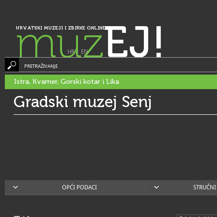
muz
EJ!
HRVATSKI MUZEJI I ZBIRKE ONLINE
HR
|
EN
PRETRAŽIVANJE
Istra, Kvarner, Gorski kotar i Lika
Gradski muzej Senj
OPĆI PODACI
STRUČNI 