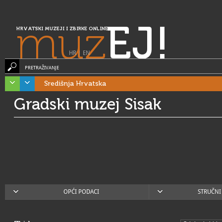
muz
EJ!
HRVATSKI MUZEJI I ZBIRKE ONLINE
HR
|
EN
PRETRAŽIVANJE
Središnja Hrvatska
Gradski muzej Sisak
OPĆI PODACI
STRUČNI 