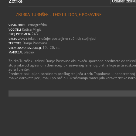
Zbirke
ZBIRKA TURNŠEK - TEKSTIL DONJE POSAVINE
etnografska
VRSTA ZBIRKE
Katica Mrgić
VODITELJ
243
BROJ PREDMETA
tekstil: nošnje; posteljine; ručnici; stoljnjaci
VRSTA GRAĐE
Donja Posavina
TERITORIJ
19.- 20. st.
VREMENSKO RAZDOBLJE
platno
MATERIJAL
Zbirka Turnšek - tekstil Donje Posavine obuhvaća uporabne predmete od tekstila;
stoljnjake od uglavnom domaćeg, ukrašavanog lanenog platna koje je Gradsko
Zora Turnšek.
Predmeti sakupljani sredinom prošlog stoljeća u selu Topolovac u neposrednoj bl
majke darovateljice, imaju po načinu ukrašavanja materijala karakteristike nar