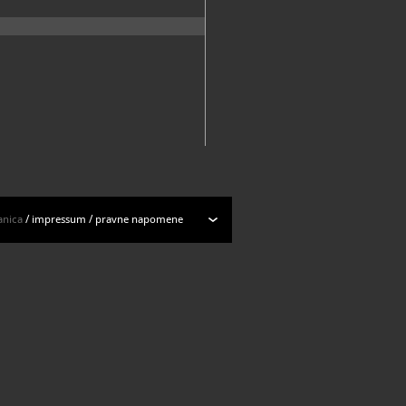
anica
/
impressum
/
pravne napomene