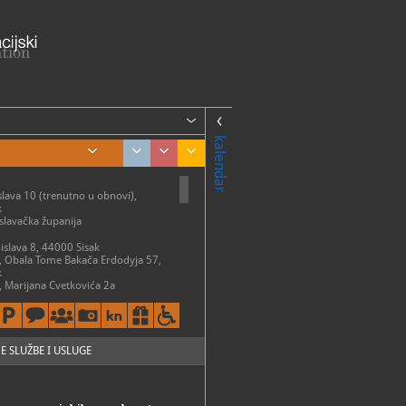
kalendar
slava 10 (trenutno u obnovi),
k
lavačka županija
mislava 8, 44000 Sisak
, Obala Tome Bakača Erdodyja 57,
k
a, Marijana Cvetkovića 2a
atvoreno)
k-Caprag
tradicijska kuća, Obala Tome
odyja
k
E SLUŽBE I USLUGE
nja i planetarij Munjara,
va obala 10, 44000 Sisak
ari grad Sisak, Obala Tome Bakača-
, 44000 Sisak