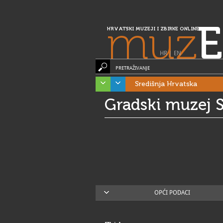
muz
E
HRVATSKI MUZEJI I ZBIRKE ONLINE
HR
|
EN
PRETRAŽIVANJE
Središnja Hrvatska
Gradski muzej S
OPĆI PODACI