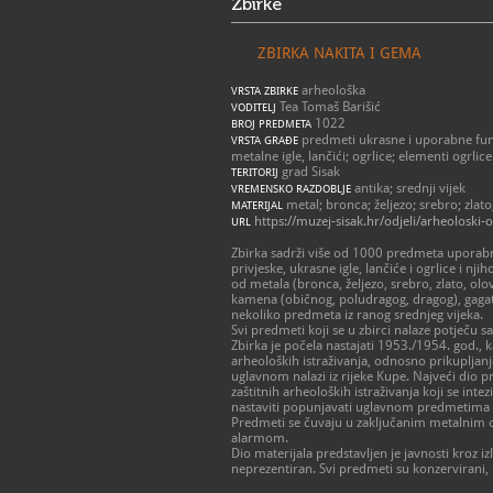
Zbirke
ZBIRKA NAKITA I GEMA
arheološka
VRSTA ZBIRKE
Tea Tomaš Barišić
VODITELJ
1022
BROJ PREDMETA
predmeti ukrasne i uporabne funkc
VRSTA GRAĐE
metalne igle, lančići; ogrlice; elementi ogrlice
grad Sisak
TERITORIJ
antika; srednji vijek
VREMENSKO RAZDOBLJE
metal; bronca; željezo; srebro; zlato
MATERIJAL
https://muzej-sisak.hr/odjeli/arheoloski-o
URL
Zbirka sadrži više od 1000 predmeta uporabne
privjeske, ukrasne igle, lančiće i ogrlice i n
od metala (bronca, željezo, srebro, zlato, olo
kamena (običnog, poludragog, dragog), gagata,
nekoliko predmeta iz ranog srednjeg vijeka.
Svi predmeti koji se u zbirci nalaze potječu s
Zbirka je počela nastajati 1953./1954. god.,
arheoloških istraživanja, odnosno prikupljanj
uglavnom nalazi iz rijeke Kupe. Najveći dio pr
zaštitnih arheoloških istraživanja koji se in
nastaviti popunjavati uglavnom predmetima koj
Predmeti se čuvaju u zaključanim metalnim o
alarmom.
Dio materijala predstavljen je javnosti kroz i
neprezentiran. Svi predmeti su konzervirani, 