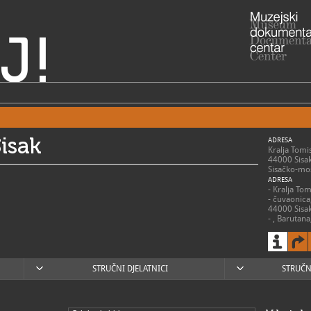
J!
isak
ADRESA
Kralja Tomi
44000 Sisa
Sisačko-mos
ADRESA
- Kralja To
- čuvaonica
44000 Sisa
- , Barutan
(trenutno z
44010 Sisa
- , Drvena 
Bakača Erd
44000 Sisa
STRUČNI DJELATNICI
STRUČN
- Centar zna
Mihanoviće
- Utvrda St
Erdodyja 58