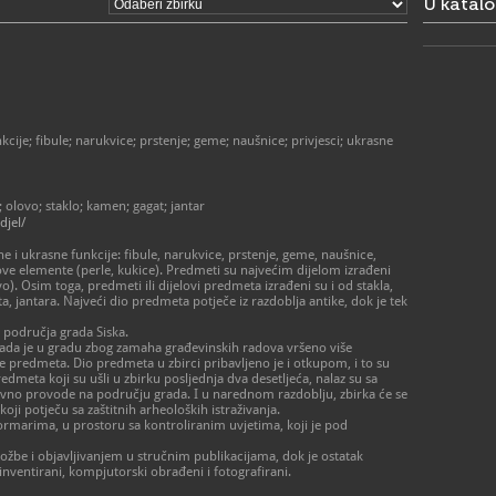
U katal
- Holandska
Rimska 10,
RADNO VRIJE
Holandska k
muzeja):
- utorak - 
- subota 10
> Muzej je 
2027. zbog
ije; fibule; narukvice; prstenje; geme; naušnice; privjesci; ukrasne
> Stari grad
šteta uzrok
2020.
; olovo; staklo; kamen; gagat; jantar
izvan radn
djel/
posjete uz 
044/811-811
 i ukrasne funkcije: fibule, narukvice, prstenje, geme, naušnice,
ravnatelj@m
jihove elemente (perle, kukice). Predmeti su najvećim dijelom izrađeni
vo). Osim toga, predmeti ili dijelovi predmeta izrađeni su i od stakla,
 jantara. Najveći dio predmeta potječe iz razdoblja antike, dok je tek
044/8
T
044/5
F
a područja grada Siska.
ravnat
E
 kada je u gradu zbog zamaha građevinskih radova vršeno više
https
W
e predmeta. Dio predmeta u zbirci pribavljeno je i otkupom, i to su
edmeta koji su ušli u zbirku posljednja dva desetljeća, nalaz su sa
tezivno provode na području grada. I u narednom razdoblju, zbirka će se
i potječu sa zaštitnih arheoloških istraživanja.
rmarima, u prostoru sa kontroliranim uvjetima, koji je pod
zložbe i objavljivanjem u stručnim publikacijama, dok je ostatak
inventirani, kompjutorski obrađeni i fotografirani.