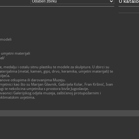
U katal
- Holandska
Rimska 10,
RADNO VRIJE
Holandska k
muzeja):
- utorak - 
- subota 10
> Muzej je 
2027. zbog
; modeli
> Stari grad
šteta uzrok
2020.
 umjetni materijali
el/
izvan radn
posjete uz 
e, medalju i ostalu sitnu plastiku te modele za skulpture. U zbirci su
044/811-811
aterijalima (metal, kamen, gips, drvo, keramika, umjetni materijali) te
ravnatelj@m
oljeća.
tanove otkupima ili darovanjima Muzeju.
 umjetnici kao što su Marijan Glavnik, Gabrijela Kolar, Fran Kršinić, Ivan
044/8
T
i te nekolicina umjetnika s prostora bivše Jugoslavije.
044/5
F
vaonici Galerijskog odjela muzeja, zaštićenoj protupožarnim i
ravnat
E
klimatskim uvjetima.
https
W