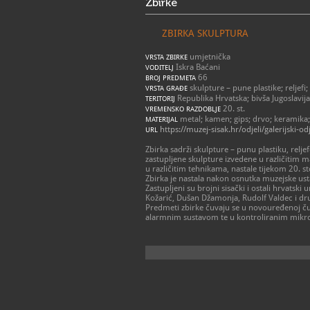
Zbirke
ZBIRKA SKULPTURA
umjetnička
VRSTA ZBIRKE
Iskra Baćani
VODITELJ
66
BROJ PREDMETA
skulpture – pune plastike; reljefi
VRSTA GRAĐE
Republika Hrvatska; bivša Jugoslavija
TERITORIJ
20. st.
VREMENSKO RAZDOBLJE
metal; kamen; gips; drvo; keramika;
MATERIJAL
https://muzej-sisak.hr/odjeli/galerijski-odj
URL
Zbirka sadrži skulpture – punu plastiku, reljef
zastupljene skulpture izvedene u različitim m
u različitim tehnikama, nastale tijekom 20. st
Zbirka je nastala nakon osnutka muzejske us
Zastupljeni su brojni sisački i ostali hrvatski
Kožarić, Dušan Džamonja, Rudolf Valdec i drug
Predmeti zbirke čuvaju se u novouređenoj ču
alarmnim sustavom te u kontroliranim mikro