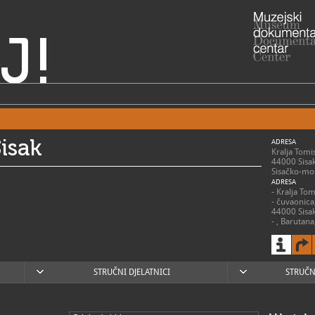
J!
isak
ADRESA
Kralja Tomi
44000 Sisa
Sisačko-mos
ADRESA
- Kralja To
- čuvaonica
44000 Sisa
- , Barutan
(trenutno z
44010 Sisa
- , Drvena 
Bakača Erd
44000 Sisa
STRUČNI DJELATNICI
STRUČN
- Centar zna
Mihanoviće
- Utvrda St
Erdodyja 58