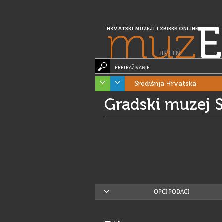
muz
E
HRVATSKI MUZEJI I ZBIRKE ONLINE
HR
|
EN
PRETRAŽIVANJE
Središnja Hrvatska
Gradski muzej S
OPĆI PODACI