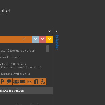
kalendar
slava 10 (trenutno u obnovi),
k
lavačka županija
mislava 8, 44000 Sisak
, Obala Tome Bakača Erdodyja 57,
k
a, Marijana Cvetkovića 2a
atvoreno)
k-Caprag
tradicijska kuća, Obala Tome
odyja
k
E SLUŽBE I USLUGE
nja i planetarij Munjara,
va obala 10, 44000 Sisak
ari grad Sisak, Obala Tome Bakača-
, 44000 Sisak