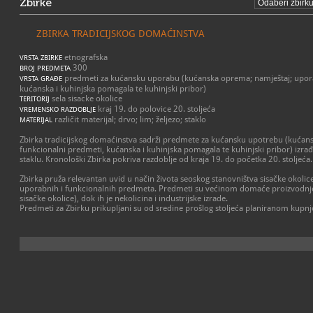
Zbirke
ZBIRKA TRADICIJSKOG DOMAĆINSTVA
etnografska
VRSTA ZBIRKE
300
BROJ PREDMETA
predmeti za kućansku uporabu (kućanska oprema; namještaj; upora
VRSTA GRAĐE
kućanska i kuhinjska pomagala te kuhinjski pribor)
sela sisacke okolice
TERITORIJ
kraj 19. do polovice 20. stoljeća
VREMENSKO RAZDOBLJE
različit materijal; drvo; lim; željezo; staklo
MATERIJAL
Zbirka tradicijskog domaćinstva sadrži predmete za kućansku upotrebu (kućans
funkcionalni predmeti, kućanska i kuhinjska pomagala te kuhinjski pribor) izrađen
staklu. Kronološki Zbirka pokriva razdoblje od kraja 19. do početka 20. stoljeća.
Zbirka pruža relevantan uvid u način života seoskog stanovništva sisačke okolic
uporabnih i funkcionalnih predmeta. Predmeti su većinom domaće proizvodnje (k
sisačke okolice), dok ih je nekolicina i industrijske izrade.
Predmeti za Zbirku prikupljani su od sredine prošlog stoljeća planiranom kupn