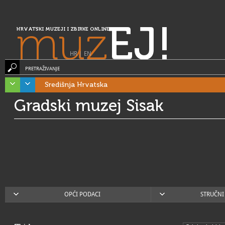
muz
EJ!
HRVATSKI MUZEJI I ZBIRKE ONLINE
HR
|
EN
PRETRAŽIVANJE
Središnja Hrvatska
Gradski muzej Sisak
OPĆI PODACI
STRUČNI 