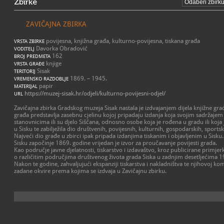
Zbirke
ZAVIČAJNA ZBIRKA
povijesna, knjižna građa, kulturno-povijesna, tiskana građa
VRSTA ZBIRKE
Davorka Obradović
VODITELJ
162
BROJ PREDMETA
knjige
VRSTA GRAĐE
Sisak
TERITORIJ
1869. – 1945.
VREMENSKO RAZDOBLJE
papir
MATERIJAL
https://muzej-sisak.hr/odjeli/kulturno-povijesni-odjel/
URL
Zavičajna zbirka Gradskog muzeja Sisak nastala je izdvajanjem dijela knjižne gra
građa predstavlja zasebnu cjelinu kojoj pripadaju izdanja koja svojim sadržajem
stanovnicima ili su djelo Siščana, odnosno osobe koja je rođena u gradu ili koja je
u Sisku te zabilježila dio društvenih, povijesnih, kulturnih, gospodarskih, sports
Najveći dio građe u zbirci ipak pripada izdanjima tiskanim i objavljenim u Sisku.
Sisku započinje 1869. godine vrijedan je izvor za proučavanje povijesti grada.
Kao područje javne djelatnosti, tiskarstvo i izdavaštvo, kroz publicirane primj
o različitim područjima društvenog života grada Siska u zadnjim desetljećima 19
Nakon te godine, zahvaljujući ekspanziji tiskarstva i nakladništva te njihovoj kome
zadane okvire prema kojima se izdvaja u Zavičajnu zbirku.