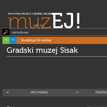
muz
EJ!
HRVATSKI MUZEJI I ZBIRKE ONLINE
HR
|
EN
PRETRAŽIVANJE
Središnja Hrvatska
Gradski muzej Sisak
OPĆI PODACI
STRUČNI 