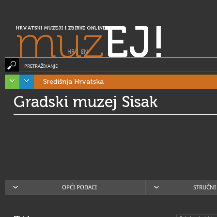
muz
EJ!
HRVATSKI MUZEJI I ZBIRKE ONLINE
HR
|
EN
PRETRAŽIVANJE
Središnja Hrvatska
Gradski muzej Sisak
OPĆI PODACI
STRUČNI 