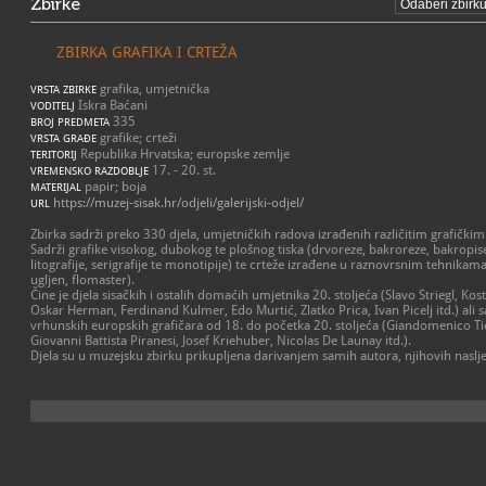
Zbirke
ZBIRKA GRAFIKA I CRTEŽA
grafika, umjetnička
VRSTA ZBIRKE
Iskra Baćani
VODITELJ
335
BROJ PREDMETA
grafike; crteži
VRSTA GRAĐE
Republika Hrvatska; europske zemlje
TERITORIJ
17. - 20. st.
VREMENSKO RAZDOBLJE
papir; boja
MATERIJAL
https://muzej-sisak.hr/odjeli/galerijski-odjel/
URL
Zbirka sadrži preko 330 djela, umjetničkih radova izrađenih različitim grafički
Sadrži grafike visokog, dubokog te plošnog tiska (drvoreze, bakroreze, bakropise
litografije, serigrafije te monotipije) te crteže izrađene u raznovrsnim tehnikama 
ugljen, flomaster).
Čine je djela sisačkih i ostalih domaćih umjetnika 20. stoljeća (Slavo Striegl, Ko
Oskar Herman, Ferdinand Kulmer, Edo Murtić, Zlatko Prica, Ivan Picelj itd.) ali sad
vrhunskih europskih grafičara od 18. do početka 20. stoljeća (Giandomenico Ti
Giovanni Battista Piranesi, Josef Kriehuber, Nicolas De Launay itd.).
Djela su u muzejsku zbirku prikupljena darivanjem samih autora, njihovih naslj