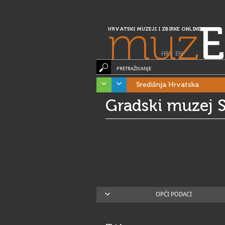
muz
E
HRVATSKI MUZEJI I ZBIRKE ONLINE
HR
|
EN
PRETRAŽIVANJE
Središnja Hrvatska
Gradski muzej S
OPĆI PODACI