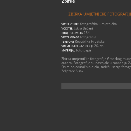
Zbirke
ZBIRKA UMJETNIČKE FOTOGRAFIJ
fotografska, umjetnička
VRSTA ZBIRKE
Iskra Baćani
VODITELJ
234
BROJ PREDMETA
fotografije
VRSTA GRAĐE
Republika Hrvatska
TERITORIJ
20. st.
VREMENSKO RAZDOBLJE
foto papir
MATERIJAL
Zbirka umjetničke fotografije Gradskog muzeja
autora. Fotografije su nastajale u razdoblju 2.
Osim pojedinačnih djela, sadrži i serije fotogr
Željezare Sisak.