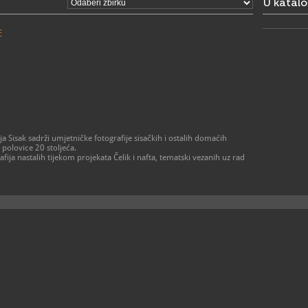
U katal
- Holandska
Rimska 10,
RADNO VRIJE
E
Holandska k
muzeja):
- utorak - 
- subota 10
> Muzej je 
2027. zbog
> Stari grad
šteta uzrok
2020.
izvan radn
 Sisak sadrži umjetničke fotografije sisačkih i ostalih domaćih
posjete uz 
 polovice 20 stoljeća.
044/811-811
afija nastalih tijekom projekata Čelik i nafta, tematski vezanih uz rad
ravnatelj@m
044/8
T
044/5
F
ravnat
E
https
W