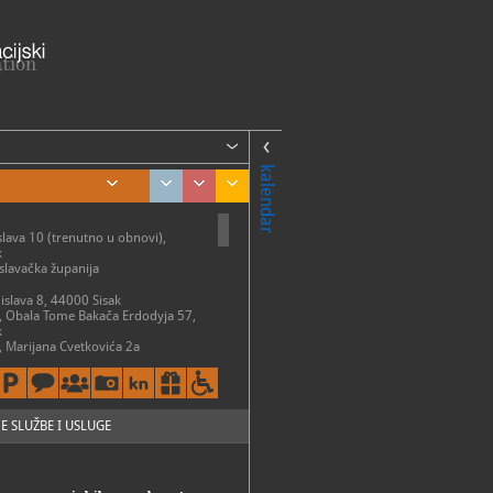
kalendar
slava 10 (trenutno u obnovi),
k
lavačka županija
mislava 8, 44000 Sisak
, Obala Tome Bakača Erdodyja 57,
k
a, Marijana Cvetkovića 2a
atvoreno)
k-Caprag
tradicijska kuća, Obala Tome
odyja
k
E SLUŽBE I USLUGE
nja i planetarij Munjara,
va obala 10, 44000 Sisak
ari grad Sisak, Obala Tome Bakača-
, 44000 Sisak