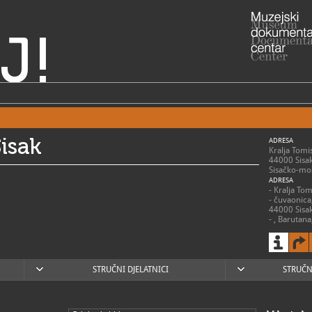
J!
isak
ADRESA
Kralja Tomi
44000 Sisa
Sisačko-mos
ADRESA
- Kralja To
- čuvaonica
44000 Sisa
- , Barutan
(trenutno z
44010 Sisa
- , Drvena 
Bakača Erd
44000 Sisa
STRUČNI DJELATNICI
STRUČN
- Centar zna
Mihanoviće
- Utvrda St
Erdodyja 58