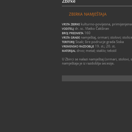
Zbirke
ZBIRKA NAMJEŠTAJA
kulturno-povijesna, primijenjena
VRSTA ZBIRKE
dr. sc. Vlatko Čakširan
VODITELJ
160
BROJ PREDMETA
namještaj, ormari; stolovi; stolic
VRSTA GRAĐE
Sisak; šire podrucje grada Siska
TERITORIJ
19. st.; 20. st.
VREMENSKO RAZDOBLJE
drvo; metal; staklo; tekstil
MATERIJAL
U Zbirci se nalazi namještaj (ormari, stolovi, 
namještaja je iz razdoblja secesije.