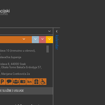
kalendar
slava 10 (trenutno u obnovi),
k
lavačka županija
mislava 8, 44000 Sisak
, Obala Tome Bakača Erdodyja 57,
k
a, Marijana Cvetkovića 2a
atvoreno)
k-Caprag
tradicijska kuća, Obala Tome
odyja
k
E SLUŽBE I USLUGE
nja i planetarij Munjara,
va obala 10, 44000 Sisak
ari grad Sisak, Obala Tome Bakača-
, 44000 Sisak