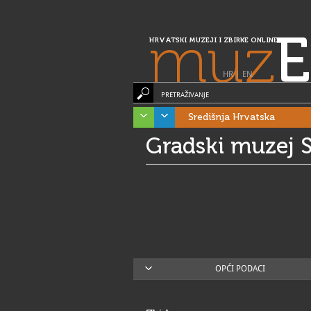
muz
E
HRVATSKI MUZEJI I ZBIRKE ONLINE
HR
|
EN
PRETRAŽIVANJE
Središnja Hrvatska
Gradski muzej S
OPĆI PODACI