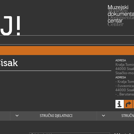
J!
isak
ADRESA
Kralja Tomi
44000 Sisa
Sisačko-mos
ADRESA
- Kralja To
- čuvaonica
44000 Sisa
- , Barutan
(trenutno z
44010 Sisa
- , Drvena 
Bakača Erd
44000 Sisa
STRUČNI DJELATNICI
STRUČN
- Centar zna
Mihanoviće
- Utvrda St
Erdodyja 58