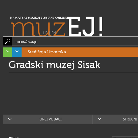
muz
EJ!
HRVATSKI MUZEJI I ZBIRKE ONLINE
HR
|
EN
PRETRAŽIVANJE
Središnja Hrvatska
Gradski muzej Sisak
OPĆI PODACI
STRUČNI 