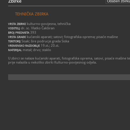
Zbirke
TEHNIČKA ZBIRKA
kulturno-povijesna, tehnička
VRSTA ZBIRKE
dr. sc. Vlatko Čakširan
VODITELJ
393
BROJ PREDMETA
kućanski aparati; satovi; fotografska oprema; pisaće mašine
VRSTA GRAĐE
Sisak; šire podrucje grada Siska
TERITORIJ
19.st.; 20.st.
VREMENSKO RAZDOBLJE
metal; drvo; staklo
MATERIJAL
U zbirci se nalaze kućanski aparati, fotografska oprema, satovi, pisaće mašine t
prije nalazila u nekoliko zbirki Kulturno-povijesnog odjela.