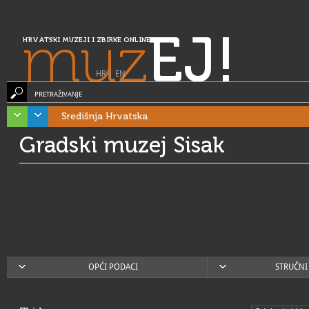
muz
EJ!
HRVATSKI MUZEJI I ZBIRKE ONLINE
HR
|
EN
PRETRAŽIVANJE
Središnja Hrvatska
Gradski muzej Sisak
OPĆI PODACI
STRUČNI 