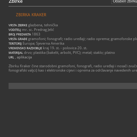
Zbirke
ZBIRKA KRAKER
glazbena, tehnička
VRSTA ZBIRKE
mr. sc. Predrag Jelić
VODITELJ
1863
BROJ PREDMETA
gramofoni; fonografi; radio uređaji; radio oprema; gramofonske ploč
VRSTA GRAĐE
Europa; Sjeverna Amerika
TERITORIJ
kraj 19. st. - polovica 20. st.
VREMENSKO RAZDOBLJE
drvo; plastika (bakelit, arbolit, PVC); metal; staklo; platno
MATERIJAL
,
aplikacija
URL
Zbirku Kraker čine starodobni gramofoni, fonografi, radio uređaji i nosači zvu
fonografski valjci) kao i elektronske cijevi i oprema za održavanje navedenih ur