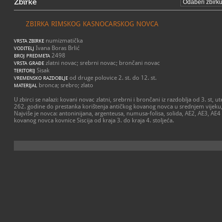
Zbirke
ZBIRKA RIMSKOG KASNOCARSKOG NOVCA
numizmatička
VRSTA ZBIRKE
Ivana Boras Brlić
VODITELJ
2498
BROJ PREDMETA
zlatni novac; srebrni novac; brončani novac
VRSTA GRAĐE
Sisak
TERITORIJ
od druge polovice 2. st. do 12. st.
VREMENSKO RAZDOBLJE
bronca; srebro; zlato
MATERIJAL
U zbirci se nalazi: kovani novac zlatni, srebrni i brončani iz razdoblja od 3. st, u
262. godine do prestanka korištenja antičkog kovanog novca u srednjem vijeku, 
Najviše je novca: antoninijana, argenteusa, numusa-folisa, solida, AE2, AE3, AE
kovanog novca kovnice Siscija od kraja 3. do kraja 4. stoljeća.