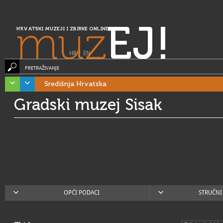
muz
EJ!
HRVATSKI MUZEJI I ZBIRKE ONLINE
HR
|
EN
PRETRAŽIVANJE
Središnja Hrvatska
Gradski muzej Sisak
OPĆI PODACI
STRUČNI 