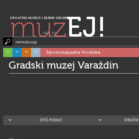
muz
EJ!
HRVATSKI MUZEJI I ZBIRKE ONLINE
HR
|
EN
PRETRAŽIVANJE
Sjeverozapadna Hrvatska
Gradski muzej Varaždin
OPĆI PODACI
STRUČNI 