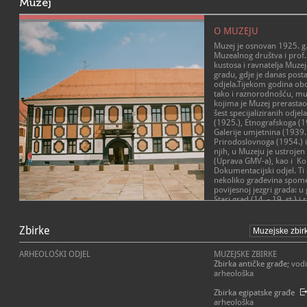
Muzej
O MUZEJU
Muzej je osnovan 1925. g.
Muzealnog društva i prof. 
kustosa i ravnatelja Muze
gradu, gdje je danas post
odjela.Tijekom godina ob
tako i raznorodnošću, muz
kojima je Muzej prerastao
šest specijaliziranih odje
(1925.), Etnografskoga (1
Galerije umjetnina (1939
Prirodoslovnoga (1954.) i
njih, u Muzeju je ustrojen 
(Uprava GMV-a), kao i Kon
Dokumentacijski odjel. Ti 
nekoliko građevina spome
povijesnoj jezgri grada: u
Stari grad (14. - 19. st.) i
(16. st.) u njegovu sklop
POSLANJE MUZEJA
(oko 1684.) i u klasicističk
Tri odjela imaju uređene 
Zbirke
Misija Gradskog muzeja Var
Kulturnopovijesni odjel, G
očuvanje, zaštita, prezenta
Prirodoslovni odjel, dok 
identiteta, povijesti, kultu
ARHEOLOŠKI ODJEL
MUZEJSKE ZBIRKE
Povijesnoga i Etnografsko
prirodoslovne baštine va
Zbirka antičke građe
; vod
izložena.
šire javnosti, obrazovanja
arheološka
održivo korištenje kulturn
STARI GRAD - KULTURNO
Zbirka egipatske građe
arheološka