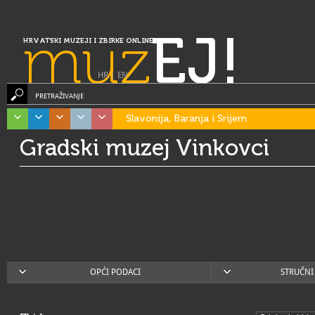
muz
EJ!
HRVATSKI MUZEJI I ZBIRKE ONLINE
HR
|
EN
PRETRAŽIVANJE
Slavonija, Baranja i Srijem
Gradski muzej Vinkovci
OPĆI PODACI
STRUČNI 