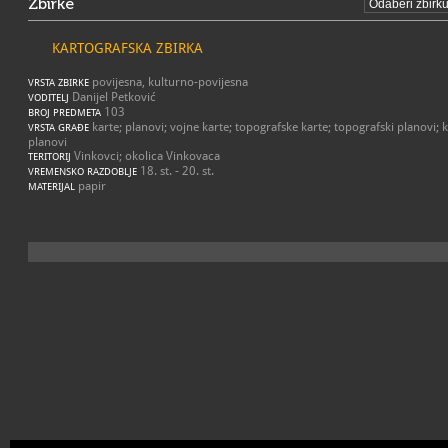
Zbirke
KARTOGRAFSKA ZBIRKA
povijesna, kulturno-povijesna
VRSTA ZBIRKE
Danijel Petković
VODITELJ
103
BROJ PREDMETA
karte; planovi; vojne karte; topografske karte; topografski planovi; k
VRSTA GRAĐE
planovi
Vinkovci; okolica Vinkovaca
TERITORIJ
18. st. - 20. st.
VREMENSKO RAZDOBLJE
papir
MATERIJAL