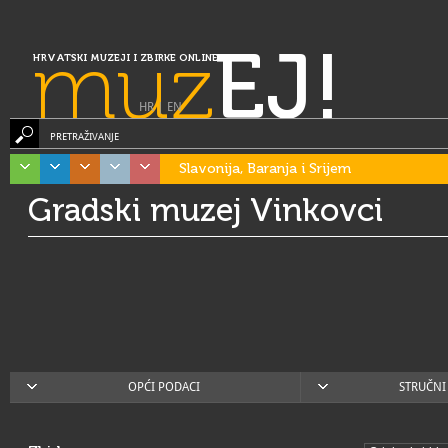
muz
EJ!
HRVATSKI MUZEJI I ZBIRKE ONLINE
HR
|
EN
PRETRAŽIVANJE
Slavonija, Baranja i Srijem
Gradski muzej Vinkovci
OPĆI PODACI
STRUČNI 