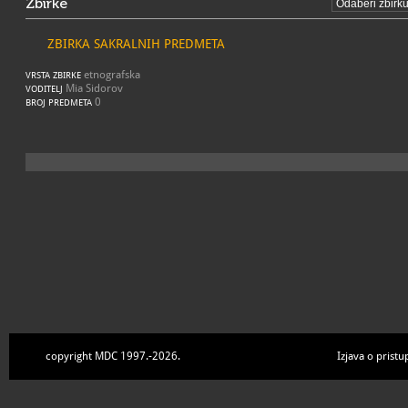
Zbirke
ZBIRKA SAKRALNIH PREDMETA
etnografska
VRSTA ZBIRKE
Mia Sidorov
VODITELJ
0
BROJ PREDMETA
copyright MDC 1997.-2026.
Izjava o pristu