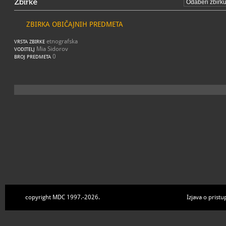
Zbirke
ZBIRKA OBIČAJNIH PREDMETA
etnografska
VRSTA ZBIRKE
Mia Sidorov
VODITELJ
0
BROJ PREDMETA
copyright MDC 1997.-2026.
Izjava o pristu