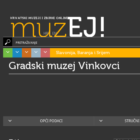
muz
EJ!
HRVATSKI MUZEJI I ZBIRKE ONLINE
HR
|
EN
PRETRAŽIVANJE
Slavonija, Baranja i Srijem
Gradski muzej Vinkovci
OPĆI PODACI
STRUČNI 