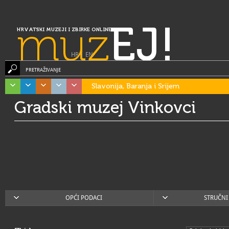
muz
EJ!
HRVATSKI MUZEJI I ZBIRKE ONLINE
HR
|
EN
PRETRAŽIVANJE
Slavonija, Baranja i Srijem
Gradski muzej Vinkovci
OPĆI PODACI
STRUČNI 