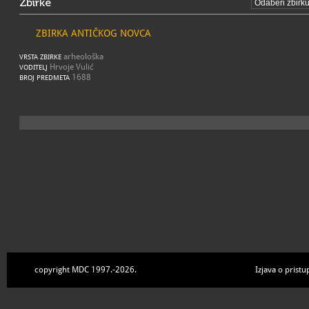
Zbirke
ZBIRKA ANTIČKOG NOVCA
arheološka
VRSTA ZBIRKE
Hrvoje Vulić
VODITELJ
1688
BROJ PREDMETA
copyright MDC 1997.-2026.
Izjava o pristu