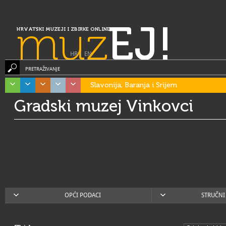
muz
EJ!
HRVATSKI MUZEJI I ZBIRKE ONLINE
HR
|
EN
PRETRAŽIVANJE
Slavonija, Baranja i Srijem
Gradski muzej Vinkovci
OPĆI PODACI
STRUČNI 