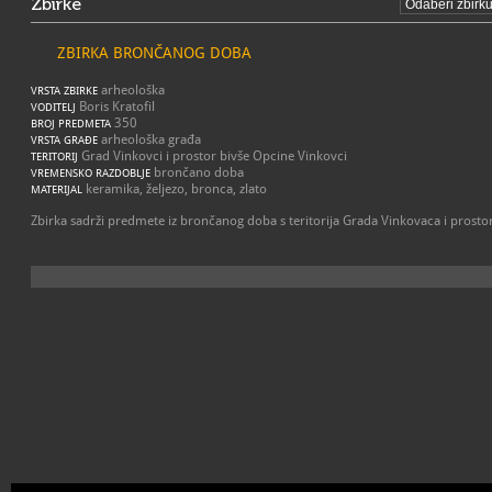
Zbirke
ZBIRKA BRONČANOG DOBA
arheološka
VRSTA ZBIRKE
Boris Kratofil
VODITELJ
350
BROJ PREDMETA
arheološka građa
VRSTA GRAĐE
Grad Vinkovci i prostor bivše Opcine Vinkovci
TERITORIJ
brončano doba
VREMENSKO RAZDOBLJE
keramika, željezo, bronca, zlato
MATERIJAL
Zbirka sadrži predmete iz brončanog doba s teritorija Grada Vinkovaca i prosto