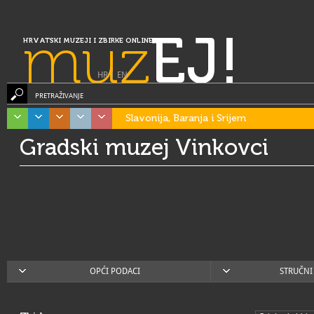
muz
EJ!
HRVATSKI MUZEJI I ZBIRKE ONLINE
HR
|
EN
PRETRAŽIVANJE
Slavonija, Baranja i Srijem
Gradski muzej Vinkovci
OPĆI PODACI
STRUČNI 