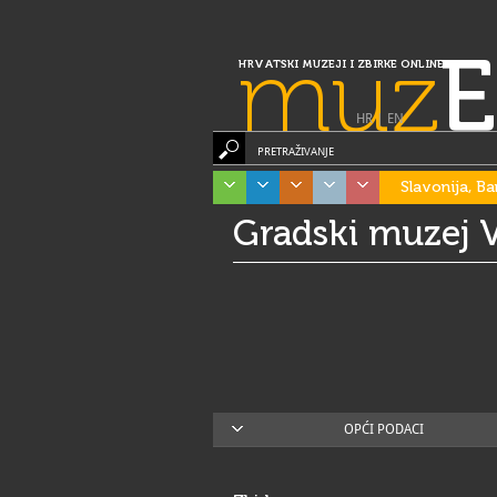
muz
E
HRVATSKI MUZEJI I ZBIRKE ONLINE
HR
|
EN
PRETRAŽIVANJE
Slavonija, Ba
Gradski muzej 
OPĆI PODACI