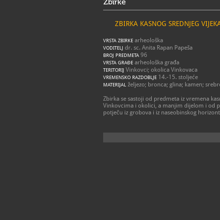
Zbirke
ZBIRKA KASNOG SREDNJEG VIJEK
arheološka
VRSTA ZBIRKE
dr. sc. Anita Rapan Papeša
VODITELJ
96
BROJ PREDMETA
arheološka građa
VRSTA GRAĐE
Vinkovci; okolica Vinkovaca
TERITORIJ
14.-15. stoljeće
VREMENSKO RAZDOBLJE
željezo; bronca; glina; kamen; srebr
MATERIJAL
Zbirka se sastoji od predmeta iz vremena kas
Vinkovcima i okolici, a manjim dijelom i od p
potječu iz grobova i iz naseobinskog horizont