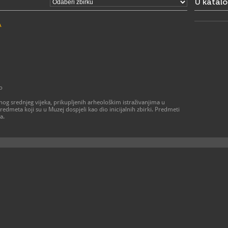
U katal
subota: 9.00
nedjeljom i
odnosno ot
A
prethodno n
Ljetno radn
utorak - pet
subotom i 
otvoreno p
najavljene s
032/33
T
032/3
F
o
muzej
E
https
W
nog srednjeg vijeka, prikupljenih arheološkim istraživanjima u
redmeta koji su u Muzej dospjeli kao dio inicijalnih zbirki. Predmeti
a.