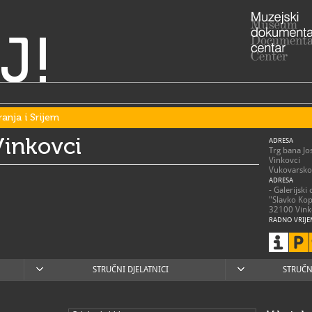
J!
ranja i Srijem
Vinkovci
ADRESA
Trg bana Jo
Vinkovci
Vukovarsko-
ADRESA
- Galerijski
"Slavko Kop
32100 Vink
RADNO VRIJE
Zimsko radn
utorak - pet
subotom i 
otvoreno p
najavljene s
STRUČNI DJELATNICI
STRUČN
Proljetno /
srpanj; kol
Utorak - pet