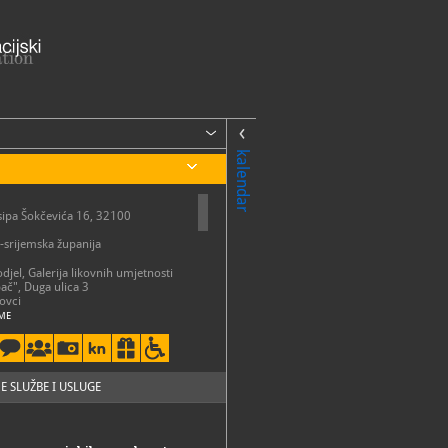
kalendar
sipa Šokčevića 16, 32100
srijemska županija
 odjel, Galerija likovnih umjetnosti
ač", Duga ulica 3
ovci
ME
o vrijeme (prosinac - ožujak):
ak: 9.00 - 15.00 sati
nedjeljom zatvoreno, odnosno
rema potrebi samo za prethodno
kupine posjetitelja
E SLUŽBE I USLUGE
jesensko radno vrijeme (ožujak-
ovoz- prosinac):
ak: 9.00 - 19.00 sati