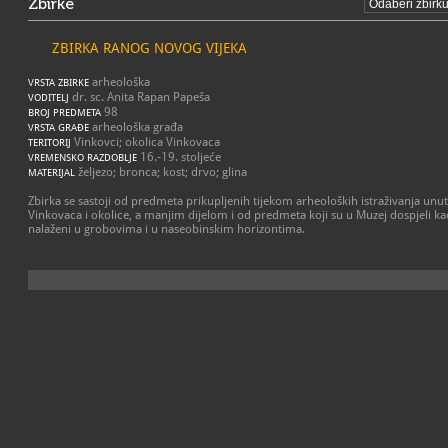
Zbirke
ZBIRKA RANOG NOVOG VIJEKA
arheološka
VRSTA ZBIRKE
dr. sc. Anita Rapan Papeša
VODITELJ
98
BROJ PREDMETA
arheološka građa
VRSTA GRAĐE
Vinkovci; okolica Vinkovaca
TERITORIJ
16.-19. stoljeće
VREMENSKO RAZDOBLJE
željezo; bronca; kost; drvo; glina
MATERIJAL
Zbirka se sastoji od predmeta prikupljenih tijekom arheoloških istraživanja unu
Vinkovaca i okolice, a manjim dijelom i od predmeta koji su u Muzej dospjeli kao 
nalaženi u grobovima i u naseobinskim horizontima.