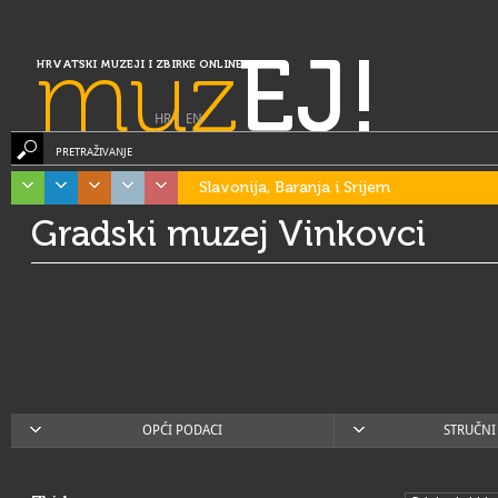
muz
EJ!
HRVATSKI MUZEJI I ZBIRKE ONLINE
HR
|
EN
PRETRAŽIVANJE
Slavonija, Baranja i Srijem
Gradski muzej Vinkovci
OPĆI PODACI
STRUČNI 