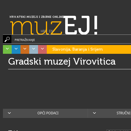
muz
EJ!
HRVATSKI MUZEJI I ZBIRKE ONLINE
HR
|
EN
PRETRAŽIVANJE
Slavonija, Baranja i Srijem
Gradski muzej Virovitica
OPĆI PODACI
STRUČNI 