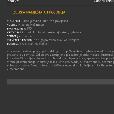
Zbirke
ZBIRKA NAMJEŠTAJA I POSOBLJA
ambijentalna, kulturno-povijesna
VRSTA ZBIRKE
Nikolina Hečimović
VODITELJ
185
BROJ PREDMETA
sobni i kuhinjski namještaj, satovi, ogledala
VRSTA GRAĐE
Virovitica
TERITORIJ
druga polovica XIX. i XX. stoljeće
VREMENSKO RAZDOBLJE
drvo, tkanina, staklo
MATERIJAL
Zbirka namještaja i posoblja Gradskog muzeja Virovitica obuhvaća građu koja sv
građanske Virovitice. Od stilova zastupljeno je razdoblje bidermajera i historijski
i početak XX. stoljeća. To su: komplet salona, blagovaonica, spavaća soba, poj
strane provenijencije, industrijske ili ručne proizvodnje. Iz vremena su secesij
sobnog prostora. Svojom izradom ističe se ogledalo iz kuće ljekarnika Besza te d
Zimermanna.