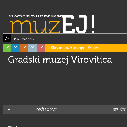
muz
EJ!
HRVATSKI MUZEJI I ZBIRKE ONLINE
HR
|
EN
PRETRAŽIVANJE
Slavonija, Baranja i Srijem
Gradski muzej Virovitica
OPĆI PODACI
STRUČNI 