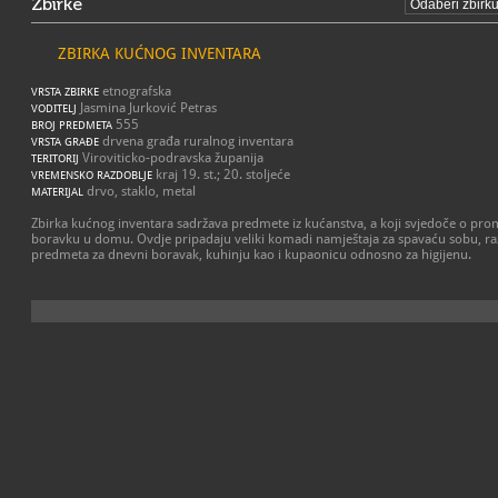
Zbirke
ZBIRKA KUĆNOG INVENTARA
etnografska
VRSTA ZBIRKE
Jasmina Jurković Petras
VODITELJ
555
BROJ PREDMETA
drvena građa ruralnog inventara
VRSTA GRAĐE
Viroviticko-podravska županija
TERITORIJ
kraj 19. st.; 20. stoljeće
VREMENSKO RAZDOBLJE
drvo, staklo, metal
MATERIJAL
Zbirka kućnog inventara sadržava predmete iz kućanstva, a koji svjedoče o pr
boravku u domu. Ovdje pripadaju veliki komadi namještaja za spavaću sobu, raz
predmeta za dnevni boravak, kuhinju kao i kupaonicu odnosno za higijenu.