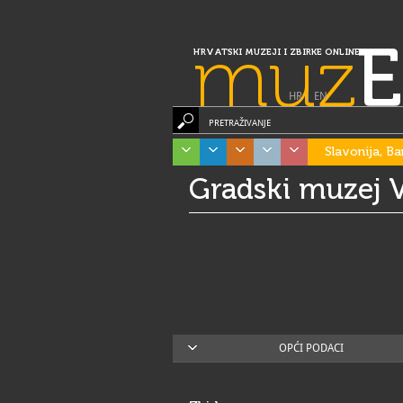
muz
E
HRVATSKI MUZEJI I ZBIRKE ONLINE
HR
|
EN
PRETRAŽIVANJE
Slavonija, Ba
Gradski muzej V
OPĆI PODACI