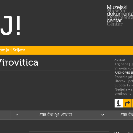
J!
ranja i Srijem
irovitica
ADRESA
Trg bana J. 
Virovitičko
RADNO VRIJE
Ponedjeljak 
Utorak - pet
Subota 12 –
Nedjelja – 
prethodnu 
033/7
T
033/7
F
muzej.
E
https
W
STRUČNI DJELATNICI
STRUČN
https://www