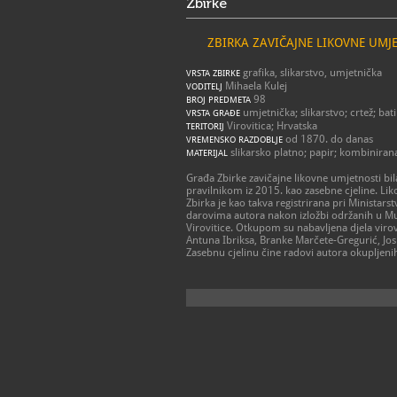
Zbirke
ZBIRKA ZAVIČAJNE LIKOVNE UMJ
grafika, slikarstvo, umjetnička
VRSTA ZBIRKE
Mihaela Kulej
VODITELJ
98
BROJ PREDMETA
umjetnička; slikarstvo; crtež; batik
VRSTA GRAĐE
Virovitica; Hrvatska
TERITORIJ
od 1870. do danas
VREMENSKO RAZDOBLJE
slikarsko platno; papir; kombiniran
MATERIJAL
Građa Zbirke zavičajne likovne umjetnosti bil
pravilnikom iz 2015. kao zasebne cjeline. Lik
Zbirka je kao takva registrirana pri Ministar
darovima autora nakon izložbi održanih u Muz
Virovitice. Otkupom su nabavljena djela virovi
Antuna Ibriksa, Branke Marčete-Gregurić, Josi
Zasebnu cjelinu čine radovi autora okupljenih