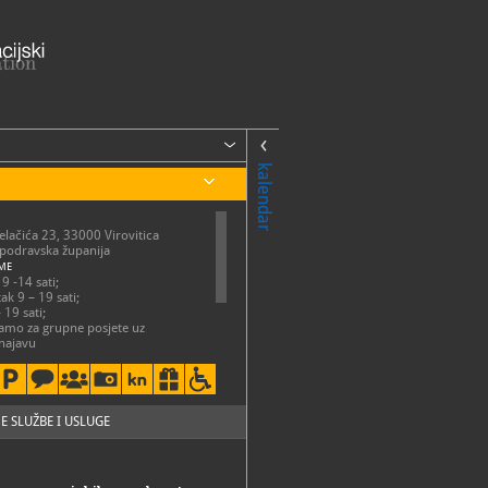
kalendar
Jelačića 23, 33000 Virovitica
-podravska županija
ME
9 -14 sati;
ak 9 – 19 sati;
 19 sati;
samo za grupne posjete uz
najavu
22-127, 722-240
22-127
virovitica1234@gmail.com
://muzejvirovitica.hr/
E SLUŽBE I USLUGE
.facebook.com/gradskimuzej.virovitica