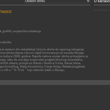
U katal
ETNOSTI
; graffiti; umjetnička instalacija
a tehnika
a je sastavni dio nekadašnje Likovne zbirke do njezinog izdvajanja
ovna zbirka (danas Likovni odjel) formirana je od osnutka Muzeja.
stvu kulture 2008. godine. Najviše radova unutar zbirke prikupljeno je
eju, tako da ona daje svojevrstan pregled likovnog stvaralaštva
tičkih slikara, primjerice Nikole i Teodora Tricka, Hansa Seitza,
pa Strmečkog, Zlatka Kovačevića, Franje Hotija, Rafaela Jungabela.
 u LIK-u ˝ N. Trick ˝ koji redovito izlažu u Muzeju.